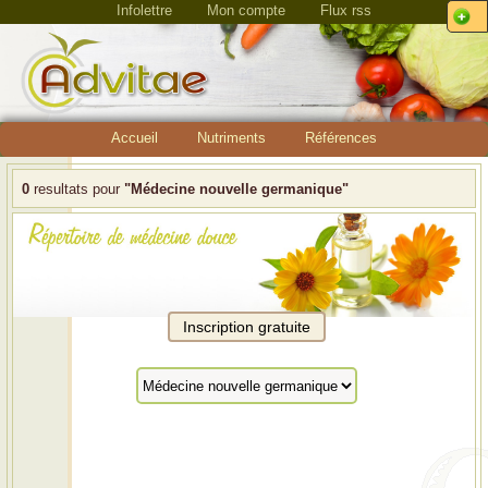
Infolettre
Mon compte
Flux rss
Accueil
Nutriments
Références
0
resultats pour
"Médecine nouvelle germanique"