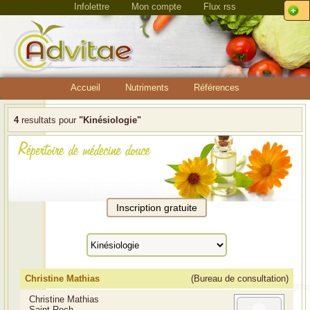
Infolettre
Mon compte
Flux rss
Accueil
Nutriments
Références
4
resultats pour
"Kinésiologie"
Christine Mathias
(Bureau de consultation)
Christine Mathias
Saint Roch