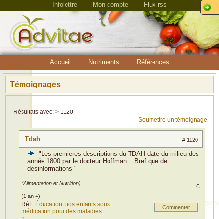
Infolettre
Mon compte
Flux rss
Accueil
Nutriments
Références
Témoignages
Résultats avec: > 1120
Soumettre un témoignage
Tdah
# 1120
"Les premieres descriptions du TDAH date du milieu des
année 1800 par le docteur Hoffman... Bref que de
desinformations "
(Alimentation et Nutrition)
C
(1 an +)
Réf.:
Éducation: nos enfants sous
Commenter
médication pour des maladies
n...