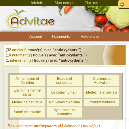
Infolettre
Mon compte
Flux rss
Accueil
Nutriments
Références
(32
article(s)
trouvé(s) avec
"antioxydants."
)
(10
nutriment(s)
trouvé(s) avec
"antioxydants."
)
(1
intervenant(s)
trouvé(s) avec
"antioxydants."
)
Alimentation et
Beauté et
Citations et
Nutrition
esthétique
Motivation
Environnement et
Le corps humain
Médecine et société
santé
Médecine naturelle
Nouvelles d'Advitae
Produits naturels
Syndromes et
Santé et actualité
maladies
Résultats avec
antioxydants
(
43
élément(s)
trouvé(s) )