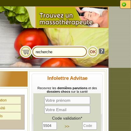
Infolettre Advitae
Recevrez les
dernières parutions
et des
dossiers chocs
sur la santé
ation
iété
ls
Code validation*
>>