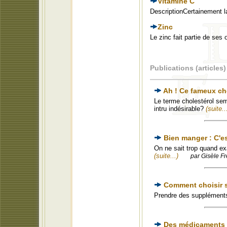
Vitamine C
DescriptionCertainement 
Zinc
Le zinc fait partie de ses
Publications (articles)
Ah ! Ce fameux cho
Le terme cholestérol sem
intru indésirable?
(suite..
Bien manger : C'e
On ne sait trop quand ex
(suite...)
par Gisèle Fr
Comment choisir s
Prendre des suppléments
Des médicaments dé