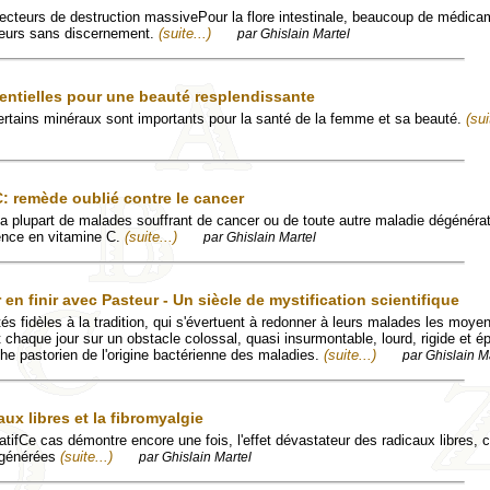
cteurs de destruction massivePour la flore intestinale, beaucoup de médica
iteurs sans discernement.
(suite...)
par Ghislain Martel
entielles pour une beauté resplendissante
ertains minéraux sont importants pour la santé de la femme et sa beauté.
(sui
C: remède oublié contre le cancer
la plupart de malades souffrant de cancer ou de toute autre maladie dégénéra
ence en vitamine C.
(suite...)
par Ghislain Martel
 en finir avec Pasteur - Un siècle de mystification scientifique
és fidèles à la tradition, qui s'évertuent à redonner à leurs malades les moye
t chaque jour sur un obstacle colossal, quasi insurmontable, lourd, rigide et
he pastorien de l'origine bactérienne des maladies.
(suite...)
par Ghislain M
aux libres et la fibromyalgie
atifCe cas démontre encore une fois, l'effet dévastateur des radicaux libres, 
 générées
(suite...)
par Ghislain Martel