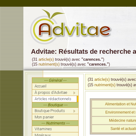
Advitae: Résultats de recherche 
(31
article(s)
trouvé(s) avec
"carences."
)
(15
nutriment(s)
trouvé(s) avec
"carences."
)
(31
article(s)
trouvé(s) ave
--- Général ---
(15
nutriment(s)
trouvé(s) 
Accueil
À propos d'Advitae
Articles rédactionnels
Alimentation et Nut
--- Boutique ---
Boutique Produits
Environnement et 
Mon panier
Médecine nature
--- Nutriments ---
Vitamines
Santé et actuali
Minéraux