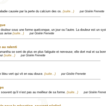
aladie causée par la perte du calcium des os.
(suite...)
par Gisèle Frenette
ique
 douleur sous une forme quelconque, un jour ou l’autre. La douleur est un sy
ous avise
(suite...)
par Gisèle Frenette
 au ralenti
mantha se sent de plus en plus fatiguée et nerveuse; elle dort mal et sa bo
our
(suite...)
par Gisèle Frenette
e bleu vert qui vit en eau douce.
(suite...)
par Gisèle Frenette
rps
 souvent qu’il n’est pas au meilleur de sa forme.
(suite...)
par Gisèle Frenet
le pour la relaxation, souvent négligé