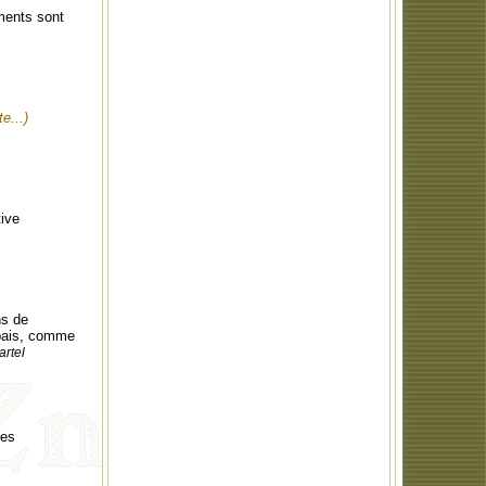
ments sont
te...)
tive
ns de
 épais, comme
artel
ces