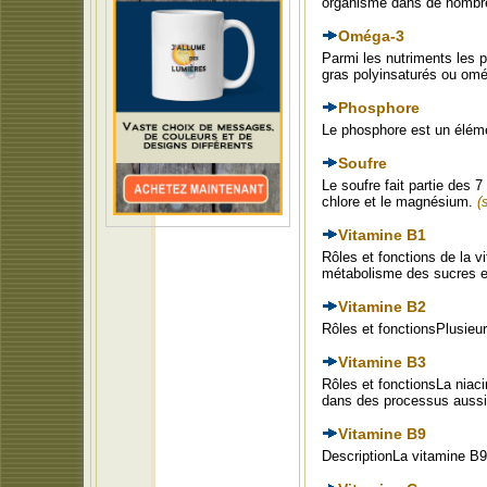
organisme dans de nombr
Oméga-3
Parmi les nutriments les p
gras polyinsaturés ou om
Phosphore
Le phosphore est un éléme
Soufre
Le soufre fait partie des 
chlore et le magnésium.
(
Vitamine B1
Rôles et fonctions de la v
métabolisme des sucres e
Vitamine B2
Rôles et fonctionsPlusieur
Vitamine B3
Rôles et fonctionsLa niaci
dans des processus aussi 
Vitamine B9
DescriptionLa vitamine B9