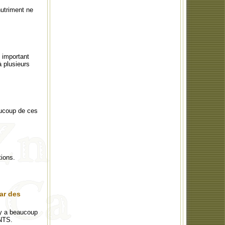
nutriment ne
 important
 plusieurs
aucoup de ces
tions.
ar des
 y a beaucoup
NTS.