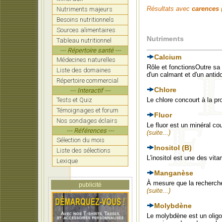
Résultats avec
carences
Nutriments majeurs
Besoins nutritionnels
Sources alimentaires
Nutriments
Tableau nutritionnel
--- Répertoire santé ---
Calcium
Médecines naturelles
Rôle et fonctionsOutre sa
Liste des domaines
d'un calmant et d'un antid
Répertoire commercial
Chlore
--- Interactif ---
Tests et Quiz
Le chlore concourt à la pr
Témoignages et forum
Fluor
Nos sondages éclairs
Le fluor est un minéral cou
--- Références ---
(suite...)
Sélection du mois
Inositol (B)
Liste des sélections
L'inositol est une des vit
Lexique
Manganèse
À mesure que la recherche 
publicité
(suite...)
Molybdène
Le molybdène est un oligoé