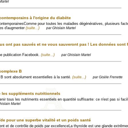
Martel
ntemporains à l'origine du diabète
ontemporainesComme pour toutes les maladies dégénératives, plusieurs facte
les d'augmenter
(suite...)
par Ghislain Martel
us ont pas sauvés et ne vous sauveront pas ! Les données sont f
'une publication Facebook.
(suite...)
par Ghislain Martel
 complexe B
 B sont absolument essentielles à la santé.
(suite...)
par Gisèle Frenette
les suppléments nutritionnels
ir tous les nutriments essentiels en quantité suffisante: ce n'est pas si facile
hislain Martel
ïde pour une superbe vitalité et un poids santé
ment et de contrôle de poids par excellenceLa thyroïde est une glande extrêm