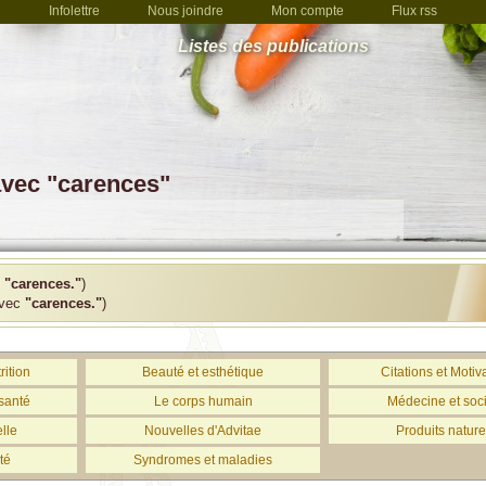
Infolettre
Nous joindre
Mon compte
Flux rss
Listes des publications
avec "carences"
c
"carences."
)
avec
"carences."
)
rition
Beauté et esthétique
Citations et Motiv
santé
Le corps humain
Médecine et soc
lle
Nouvelles d'Advitae
Produits nature
té
Syndromes et maladies