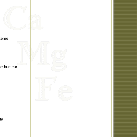
stème
nne humeur
te