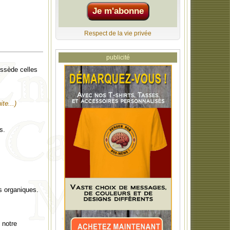
Respect de la vie privée
publicité
ossède celles
ite...)
s.
s organiques.
 notre