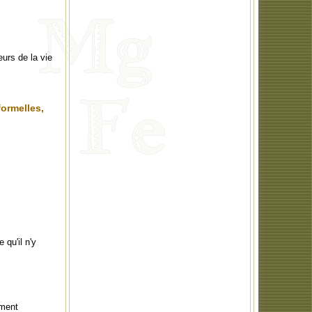
urs de la vie
ormelles,
 qu'il n'y
ement