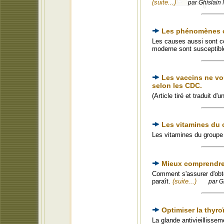
(suite...)
par Ghislain 
Les phénomènes co
Les causes aussi sont c
moderne sont susceptib
Les vaccins ne vo
selon les CDC.
(Article tiré et traduit d
Les vitamines du
Les vitamines du groupe
Mieux comprendre 
Comment s'assurer d'obten
paraît.
(suite...)
par G
Optimiser la thyro
La glande antivieillisse