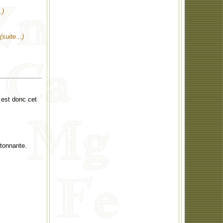
.)
(suite...)
 est donc cet
étonnante.