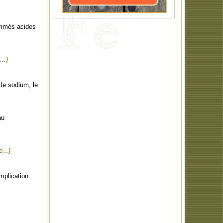
nommés acides
...)
 le sodium, le
au
e...)
mplication