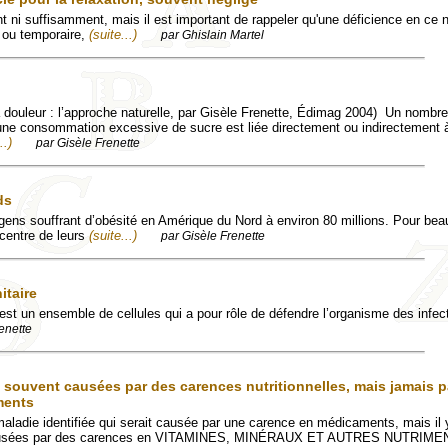
t ni suffisamment, mais il est important de rappeler qu'une déficience en ce 
 ou temporaire,
(suite...)
par Ghislain Martel
la douleur : l’approche naturelle, par Gisèle Frenette, Édimag 2004) Un nombre
une consommation excessive de sucre est liée directement ou indirectement à
..)
par Gisèle Frenette
ds
gens souffrant d’obésité en Amérique du Nord à environ 80 millions. Pour be
 centre de leurs
(suite...)
par Gisèle Frenette
itaire
st un ensemble de cellules qui a pour rôle de défendre l’organisme des infec
enette
 souvent causées par des carences nutritionnelles, mais jamais p
ments
 maladie identifiée qui serait causée par une carence en médicaments, mais il
causées par des carences en VITAMINES, MINÉRAUX ET AUTRES NUTRIME