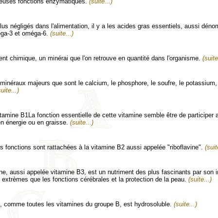
euses fonctions enzymatiques.
(suite...)
lus négligés dans l'alimentation, il y a les acides gras essentiels, aussi dé
éga-3 et oméga-6.
(suite...)
nt chimique, un minérai que l'on retrouve en quantité dans l'organisme.
(suite
7 minéraux majeurs que sont le calcium, le phosphore, le soufre, le potassium,
suite...)
itamine B1La fonction essentielle de cette vitamine semble être de participer 
n énergie ou en graisse.
(suite...)
s fonctions sont rattachées à la vitamine B2 aussi appelée "riboflavine".
(suit
ne, aussi appelée vitamine B3, est un nutriment des plus fascinants par son i
extrèmes que les fonctions cérébrales et la protection de la peau.
(suite...)
, comme toutes les vitamines du groupe B, est hydrosoluble.
(suite...)