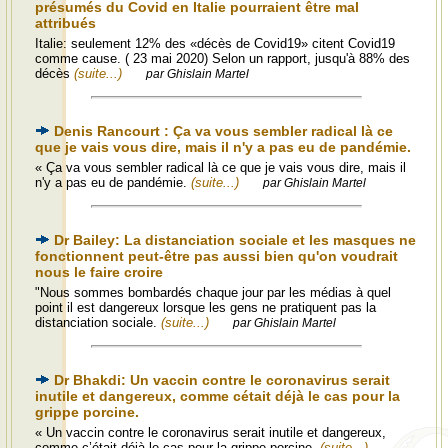
présumés du Covid en Italie pourraient être mal
attribués
Italie: seulement 12% des «décès de Covid19» citent Covid19
comme cause. ( 23 mai 2020) Selon un rapport, jusqu'à 88% des
décès
(suite...)
par Ghislain Martel
Denis Rancourt : Ça va vous sembler radical là ce
que je vais vous dire, mais il n'y a pas eu de pandémie.
« Ça va vous sembler radical là ce que je vais vous dire, mais il
n'y a pas eu de pandémie.
(suite...)
par Ghislain Martel
Dr Bailey: La distanciation sociale et les masques ne
fonctionnent peut-être pas aussi bien qu'on voudrait
nous le faire croire
"Nous sommes bombardés chaque jour par les médias à quel
point il est dangereux lorsque les gens ne pratiquent pas la
distanciation sociale.
(suite...)
par Ghislain Martel
Dr Bhakdi: Un vaccin contre le coronavirus serait
inutile et dangereux, comme cétait déjà le cas pour la
grippe porcine.
« Un vaccin contre le coronavirus serait inutile et dangereux,
comme c’était déjà le cas pour la grippe porcine.
(suite...)