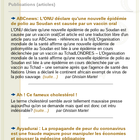
Publications (articles)
ABCnews: L'ONU déclare qu'une nouvelle épidémie
de polio au Soudan est causée par un vaccin oral
L'ONU déclare qu'une nouvelle épidémie de polio au Soudan est
causée par un vaccin oral(Cet article est une traduction libre d'un
article paru sur ABCnews - références à la fin)L'Organisation
mondiale de la santé affirme qu'une nouvelle épidémie de
poliomyélite au Soudan est liée à une épidémie en cours
déclenchée par un vaccin au TchadLONDRES – L'Organisation
mondiale de la santé affirme qu'une nouvelle épidémie de polio au
Soudan est liée à une épidémie en cours déclenchée par un
vaccin au Tchad – une semaine après que l'agence de santé des
Nations Unies a déclaré le continent africain exempt de virus de
la polio sauvage.
(suite...)
par Ghislain Martel
Ah ! Ce fameux cholestérol !
Le terme cholestérol semble avoir tellement mauvaise presse
aujourd'hui qu'on se demande mais quel est donc cet intru
indésirable?
(suite...)
par Ghislain Martel
Ayyadurai : La propagande de peur du coronavirus
est une fraude majeure pour manipuler les économies
et pousser la médecine obligatoire