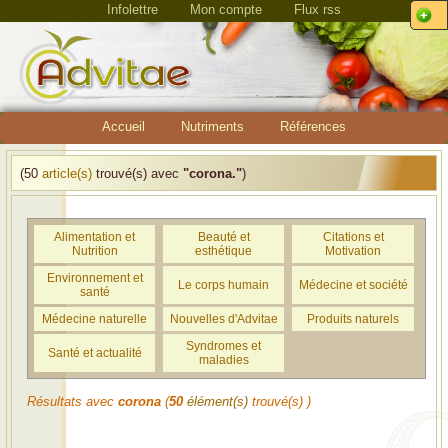
Infolettre
Mon compte
Flux rss
Accueil
Nutriments
Références
(50
article(s)
trouvé(s) avec
"corona."
)
Alimentation et
Beauté et
Citations et
Nutrition
esthétique
Motivation
Environnement et
Le corps humain
Médecine et société
santé
Médecine naturelle
Nouvelles d'Advitae
Produits naturels
Syndromes et
Santé et actualité
maladies
Résultats avec
corona
(
50
élément(s)
trouvé(s) )