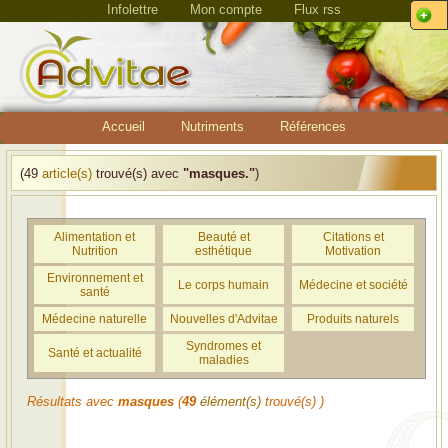
Infolettre
Mon compte
Flux rss
Accueil
Nutriments
Références
(49
article(s)
trouvé(s) avec
"masques."
)
Alimentation et
Beauté et
Citations et
Nutrition
esthétique
Motivation
Environnement et
Le corps humain
Médecine et société
santé
Médecine naturelle
Nouvelles d'Advitae
Produits naturels
Syndromes et
Santé et actualité
maladies
Résultats avec
masques
(
49
élément(s)
trouvé(s) )