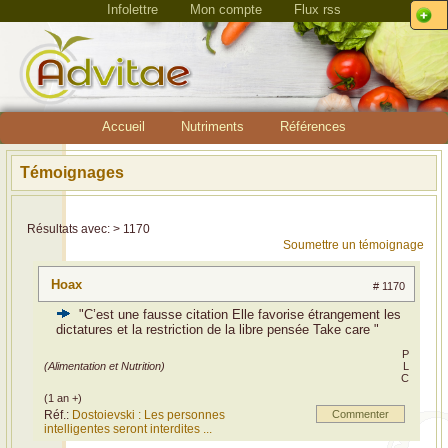
Infolettre
Mon compte
Flux rss
Accueil
Nutriments
Références
Témoignages
Résultats avec: > 1170
Soumettre un témoignage
Hoax
# 1170
"C’est une fausse citation Elle favorise étrangement les
dictatures et la restriction de la libre pensée Take care "
P
(Alimentation et Nutrition)
L
C
(1 an +)
Réf.:
Dostoievski : Les personnes
Commenter
intelligentes seront interdites ...