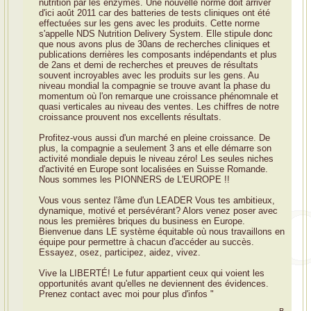
nutrition par les enzymes. Une nouvelle norme doit arriver
d'ici août 2011 car des batteries de tests cliniques ont été
effectuées sur les gens avec les produits. Cette norme
s'appelle NDS Nutrition Delivery System. Elle stipule donc
que nous avons plus de 30ans de recherches cliniques et
publications derrières les composants indépendants et plus
de 2ans et demi de recherches et preuves de résultats
souvent incroyables avec les produits sur les gens. Au
niveau mondial la compagnie se trouve avant la phase du
momentum où l'on remarque une croissance phénomnale et
quasi verticales au niveau des ventes. Les chiffres de notre
croissance prouvent nos excellents résultats.
Profitez-vous aussi d'un marché en pleine croissance. De
plus, la compagnie a seulement 3 ans et elle démarre son
activité mondiale depuis le niveau zéro! Les seules niches
d'activité en Europe sont localisées en Suisse Romande.
Nous sommes les PIONNERS de L'EUROPE !!
Vous vous sentez l'âme d'un LEADER Vous tes ambitieux,
dynamique, motivé et persévérant? Alors venez poser avec
nous les premières briques du business en Europe.
Bienvenue dans LE système équitable où nous travaillons en
équipe pour permettre à chacun d'accéder au succès.
Essayez, osez, participez, aidez, vivez.
Vive la LIBERTÉ! Le futur appartient ceux qui voient les
opportunités avant qu'elles ne deviennent des évidences.
Prenez contact avec moi pour plus d'infos "