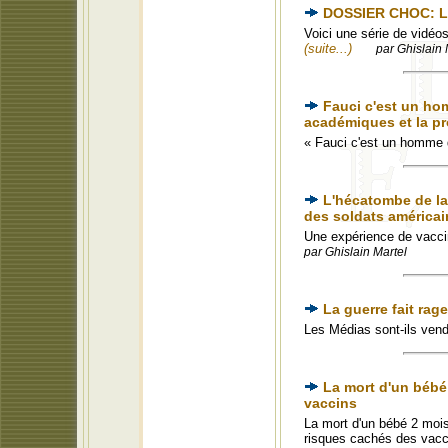
DOSSIER CHOC: Les
Voici une série de vidéos
(suite...)
par Ghislain 
Fauci c'est un ho
académiques et la p
« Fauci c'est un homme 
L'hécatombe de la 
des soldats américai
Une expérience de vaccin
par Ghislain Martel
La guerre fait rag
Les Médias sont-ils ven
La mort d'un bébé 
vaccins
La mort d'un bébé 2 mois 
risques cachés des vaccin