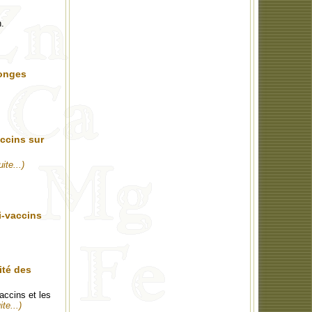
n.
songes
accins sur
uite...)
i-vaccins
ité des
accins et les
ite...)