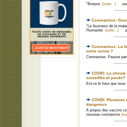
"Bonjour.
(suite...)
pa
Coronavirus: Gou
"La 'business de la malad
l'humanité.
(suite...)
p
Coronavirus: La f
notre survie ?
Coronavirus: Fausse pa
COVID: Le cheval d
surveillés et pucés?
Est-ce le futur que nous
COVID: Plusieurs e
dangereux
À propos des vaccins con
nouveau coronavirus
(sui