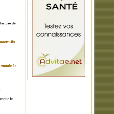
histoire de
acent-ils
t vaccinés,
t
contre le