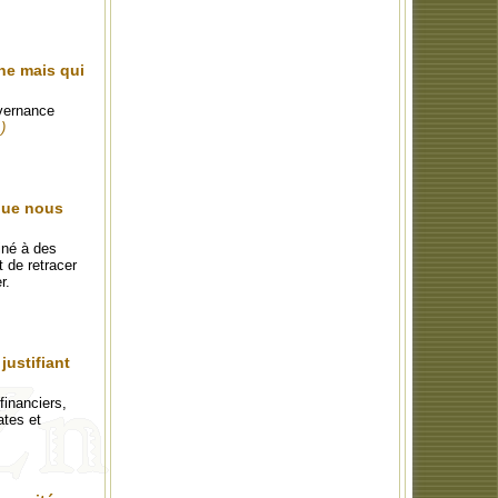
ne mais qui
uvernance
.)
 que nous
iné à des
t de retracer
r.
justifiant
financiers,
ates et