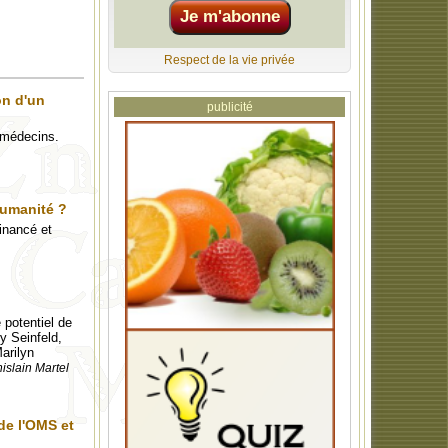
Respect de la vie privée
on d'un
publicité
s médecins.
humanité ?
financé et
 potentiel de
y Seinfeld,
arilyn
islain Martel
de l'OMS et