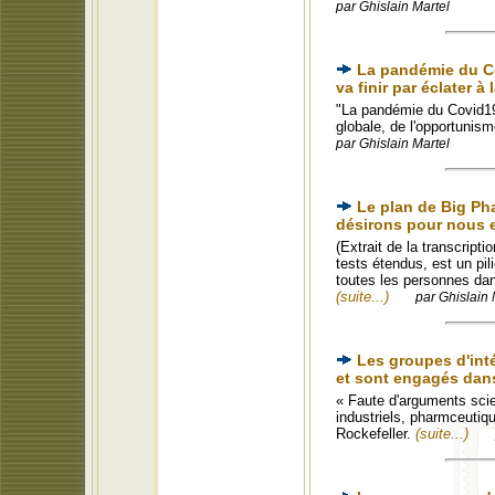
par Ghislain Martel
La pandémie du Co
va finir par éclater à
"La pandémie du Covid19
globale, de l'opportunism
par Ghislain Martel
Le plan de Big Ph
désirons pour nous 
(Extrait de la transcript
tests étendus, est un pili
toutes les personnes dans
(suite...)
par Ghislain 
Les groupes d'inté
et sont engagés dans
« Faute d'arguments scie
industriels, pharmceutiqu
Rockefeller.
(suite...)