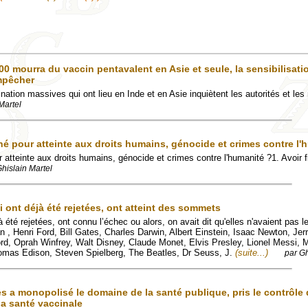
00 mourra du vaccin pentavalent en Asie et seule, la sensibilisati
empêcher
tion massives qui ont lieu en Inde et en Asie inquiètent les autorités et le
Martel
hé pour atteinte aux droits humains, génocide et crimes contre l'
 atteinte aux droits humains, génocide et crimes contre l'humanité ?1. Avoir 
Ghislain Martel
 ont déjà été rejetées, ont atteint des sommets
été rejetées, ont connu l’échec ou alors, on avait dit qu'elles n'avaient pas le
 , Henri Ford, Bill Gates, Charles Darwin, Albert Einstein, Isaac Newton, Jerr
ord, Oprah Winfrey, Walt Disney, Claude Monet, Elvis Presley, Lionel Messi, M
mas Edison, Steven Spielberg, The Beatles, Dr Seuss, J.
(suite...)
par Gh
s a monopolisé le domaine de la santé publique, pris le contrôle 
la santé vaccinale