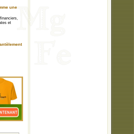
omme une
financiers,
ates et
mantèlement