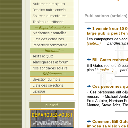
Nutriments majeurs
Besoins nutritionnels
Publications (articles)
Sources alimentaires
Tableau nutritionnel
--- Répertoire santé ---
1 vacciné sur 10 0
Médecines naturelles
large public peut l'
Liste des domaines
Les campagnes de vaccina
(suite...)
par Ghislain 
Répertoire commercial
--- Interactif ---
Tests et Quiz
Bill Gates recherc
Témoignages et forum
Bill Gates recherché pour
Nos sondages éclairs
planifié
(suite...)
par 
--- Références ---
Sélection du mois
Liste des sélections
Ces personnes qui
Lexique
« Ces personnes ont déjà 
réussir: - Michael Jordan
Fred Astaire, Harrison F
Monroe, Steve Jobs, Tho
publicité
Comment Bill Gate
imposa sa vision de 