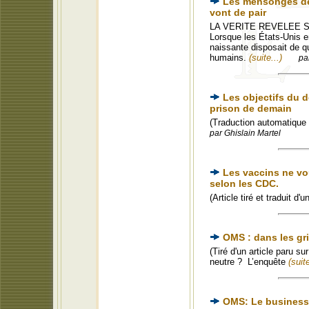
Les mensonges de 
vont de pair
LA VERITE REVELEE SUR
Lorsque les États-Unis e
naissante disposait de q
humains.
(suite...)
pa
Les objectifs du 
prison de demain
(Traduction automatique 
par Ghislain Martel
Les vaccins ne vo
selon les CDC.
(Article tiré et traduit d
OMS : dans les gri
(Tiré d'un article paru s
neutre ? L’enquête
(suite
OMS: Le business d