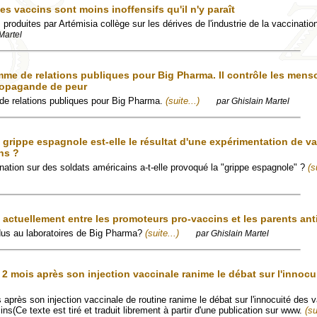
 vaccins sont moins inoffensifs qu'il n'y paraît
 produites par Artémisia collège sur les dérives de l'industrie de la vaccinatio
Martel
mme de relations publiques pour Big Pharma. Il contrôle les men
ropagande de peur
de relations publiques pour Big Pharma.
(suite...)
par Ghislain Martel
grippe espagnole est-elle le résultat d'une expérimentation de v
ns ?
ation sur des soldats américains a-t-elle provoqué la "grippe espagnole" ?
(s
e actuellement entre les promoteurs pro-vaccins et les parents ant
dus au laboratoires de Big Pharma?
(suite...)
par Ghislain Martel
2 mois après son injection vaccinale ranime le débat sur l'innocu
après son injection vaccinale de routine ranime le débat sur l'innocuité des v
s(Ce texte est tiré et traduit librement à partir d'une publication sur www.
(su