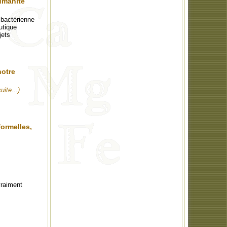
humanité
bactérienne
utique
jets
notre
suite...)
ormelles,
vraiment