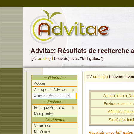
Advitae: Résultats de recherche a
(27
article(s)
trouvé(s) avec
"bill gates."
)
(27
article(s)
trouvé(s) ave
--- Général ---
Accueil
À propos d'Advitae
Articles rédactionnels
Alimentation et Nut
--- Boutique ---
Environnement et 
Boutique Produits
Médecine nature
Mon panier
--- Nutriments ---
Santé et actuali
Vitamines
Minéraux
Résultats avec
bill gates