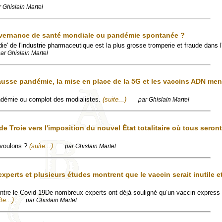
r Ghislain Martel
vernance de santé mondiale ou pandémie spontanée ?
ie' de l'industrie pharmaceutique est la plus grosse tromperie et fraude dans l'
ar Ghislain Martel
ausse pandémie, la mise en place de la 5G et les vaccins ADN men
ndémie ou complot des modialistes.
(suite...)
par Ghislain Martel
e Troie vers l'imposition du nouvel État totalitaire où tous seron
 voulons ?
(suite...)
par Ghislain Martel
xperts et plusieurs études montrent que le vaccin serait inutile e
tre le Covid-19De nombreux experts ont déjà souligné qu’un vaccin express 
te...)
par Ghislain Martel