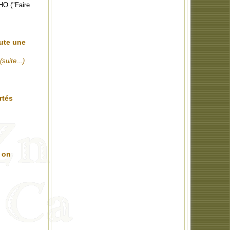
WHO ("Faire
oute une
(suite...)
rtés
, on