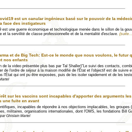
vid19 est un canular ingénieux basé sur le pouvoir de la médeci
 la face des instigateurs
 est une guerre économique et technologique menée dans le sillon de la go
e et la servilité de classe professionnelle et de la mentalité d'esclave.
(suite..
arma et de Big Tech: Est-ce le monde que nous voulons, le futur
et nos enfants
ion de la video présentée plus bas par Tal Shaller)"Le suivi des contacts, comb
er de l'ordre de séjour à la maison modifié de l'État et l'objectif est de suivre e
 l'État qui ont pu être exposées, puis de les isoler rapidement et de les teste
Martel
rêt sur les vaccins sont incapables d'apporter des arguments les 
 une fuite en avant
ntifiques, incapables de répondre à nos objections implacables, les groupes (
es, militaires, organisations internationales, dont l'OMS, les fondations Bill G
par Ghislain Martel