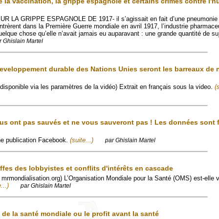
la vaccination, la grippe espagnole et certains crimes contre l'
 LA GRIPPE ESPAGNOLE DE 1917- il s’agissait en fait d’une pneumonie 
ntrèrent dans la Première Guerre mondiale en avril 1917, l’industrie pharmace
uelque chose qu’elle n’avait jamais eu auparavant : une grande quantité de su
r Ghislain Martel
developpement durable des Nations Unies seront les barreaux de 
disponible via les paramètres de la vidéo) Extrait en français sous la video.
(
us ont pas sauvés et ne vous sauveront pas ! Les données sont f
'une publication Facebook.
(suite...)
par Ghislain Martel
ffes des lobbyistes et conflits d'intérêts en cascade
ur mrmondialisation.org) L’Organisation Mondiale pour la Santé (OMS) est-elle 
...)
par Ghislain Martel
e la santé mondiale ou le profit avant la santé