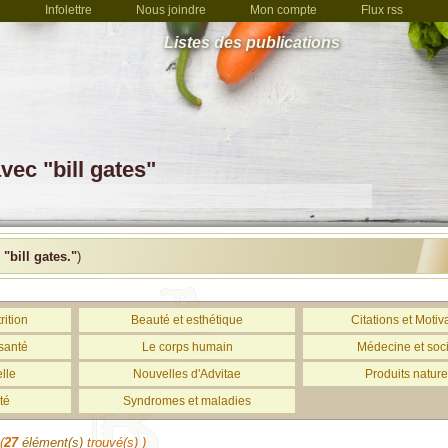
Infolettre
Nous joindre
Mon compte
Flux rss
Listes des publications
vec "bill gates"
c
"bill gates."
)
rition
Beauté et esthétique
Citations et Motiv
santé
Le corps humain
Médecine et soc
lle
Nouvelles d'Advitae
Produits nature
té
Syndromes et maladies
(
27
élément(s)
trouvé(s) )