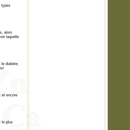
e types
s, alors
oir laquelle
 le diabète,
es!
 et encore
 le plus