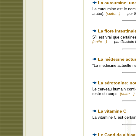
La curcumine: une
La curcumine est le nom 
arabe).
(suite...)
par G
La flore intestinal
S'il est vrai que certain
(suite...)
par Ghislain 
La médecine actuel
"La médecine actuelle n
La sérotonine: no
Le cerveau humain conti
reste du corps.
(suite...)
La vitamine C
La vitamine C est certa
Le Candida albic