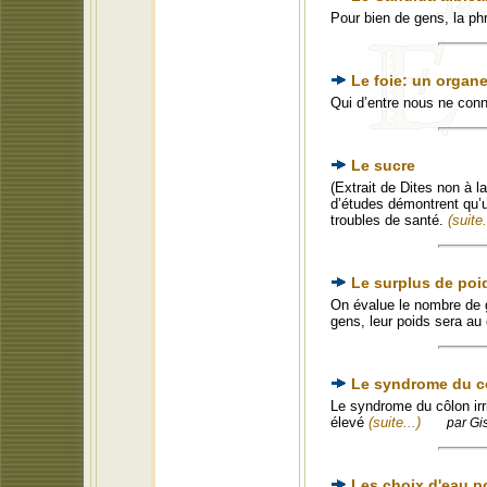
Pour bien de gens, la phr
Le foie: un organe
Qui d’entre nous ne conna
Le sucre
(Extrait de Dites non à 
d’études démontrent qu’
troubles de santé.
(suite.
Le surplus de poi
On évalue le nombre de 
gens, leur poids sera au
Le syndrome du cô
Le syndrome du côlon irr
élevé
(suite...)
par Gi
Les choix d'eau p