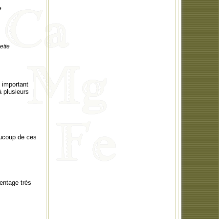
e
ette
 important
 plusieurs
aucoup de ces
centage très