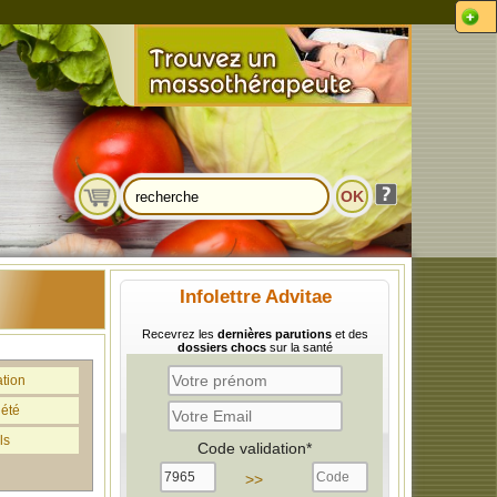
Infolettre Advitae
Recevrez les
dernières parutions
et des
dossiers chocs
sur la santé
ation
iété
ls
Code validation*
>>