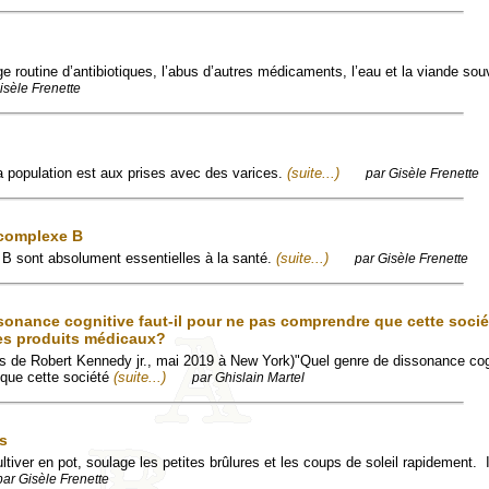
e routine d’antibiotiques, l’abus d’autres médicaments, l’eau et la viande sou
isèle Frenette
 population est aux prises avec des varices.
(suite...)
par Gisèle Frenette
 complexe B
 B sont absolument essentielles à la santé.
(suite...)
par Gisèle Frenette
sonance cognitive faut-il pour ne pas comprendre que cette socié
ses produits médicaux?
rs de Robert Kennedy jr., mai 2019 à New York)"Quel genre de dissonance cogni
que cette société
(suite...)
par Ghislain Martel
rs
ultiver en pot, soulage les petites brûlures et les coups de soleil rapidement. I
par Gisèle Frenette