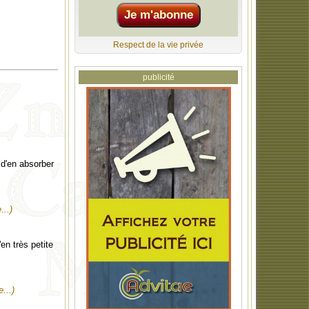
Respect de la vie privée
publicité
d'en absorber
...)
en très petite
e...)