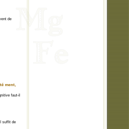
vent de
té ment,
tive faut-il
l suffit de