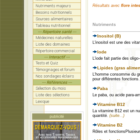
Résultats avec
flore inte
Nutriments majeurs
Besoins nutritionnels
Sources alimentaires
Nutriments
Tableau nutritionnel
--- Répertoire santé ---
Inositol (B)
Médecines naturelles
L'inositol est une des vit
Liste des domaines
Répertoire commercial
Iode
--- Interactif ---
L'iode fait partie des oli
Tests et Quiz
Lipides (gras alimen
Témoignages et forum
L'homme consomme du gras 
Nos sondages éclairs
pour différentes fonctions
--- Références ---
Sélection du mois
Paba
Liste des sélections
Le paba, ou acide para-a
Lexique
Vitamine B12
La vitamine B12 est un nut
quantité.
(suite...)
publicité
Vitamine B2
Rôles et fonctionsPlusieur