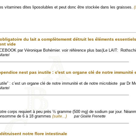
des vitamines dites liposolubles et peut donc être stockée dans les graisses.
(
obligatoire du lait a complètememt détruit les éléments essentiels
ent vide
FACEBOOK par Véronique Bohémier. voir référence plus bas)Le LAIT: Rothschi
Martel
endice nest pas inutile : c'est un organe clé de notre immunité e
nutile” : c’est un organe clé de notre immunité et de notre microbiote par Dr
Martel
otre corps requiert à peu près ½ gramme (500 mg) de sodium par jour. Néanm
consomme de 6 à 18 grammes
(suite...)
par Gisèle Frenette
truisent notre flore intestinale