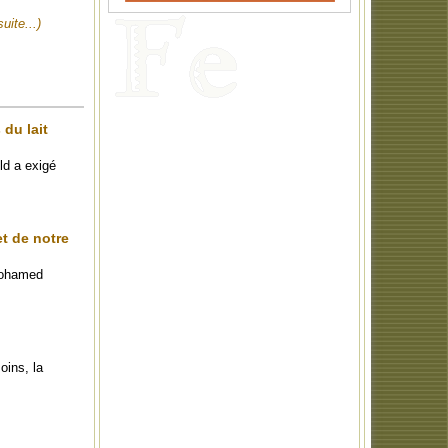
suite...)
 du lait
ld a exigé
t de notre
 Mohamed
oins, la