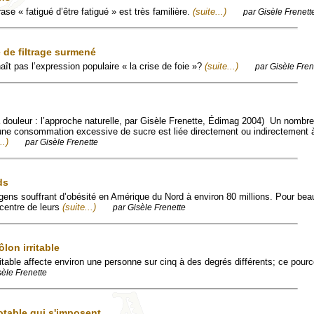
ase « fatigué d’être fatigué » est très familière.
(suite...)
par Gisèle Frenett
 de filtrage surmené
ît pas l’expression populaire « la crise de foie »?
(suite...)
par Gisèle Fren
la douleur : l’approche naturelle, par Gisèle Frenette, Édimag 2004) Un nombre
une consommation excessive de sucre est liée directement ou indirectement à
..)
par Gisèle Frenette
ds
gens souffrant d’obésité en Amérique du Nord à environ 80 millions. Pour be
 centre de leurs
(suite...)
par Gisèle Frenette
lon irritable
itable affecte environ une personne sur cinq à des degrés différents; ce pour
sèle Frenette
otable qui s'imposent