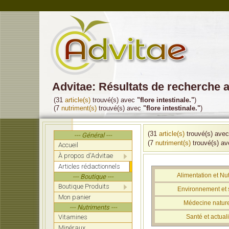
Advitae: Résultats de recherche av
(31
article(s)
trouvé(s) avec
"flore intestinale."
)
(7
nutriment(s)
trouvé(s) avec
"flore intestinale."
)
(31
article(s)
trouvé(s) ave
--- Général ---
(7
nutriment(s)
trouvé(s) a
Accueil
À propos d'Advitae
Articles rédactionnels
Alimentation et Nut
--- Boutique ---
Boutique Produits
Environnement et 
Mon panier
Médecine nature
--- Nutriments ---
Vitamines
Santé et actuali
Minéraux