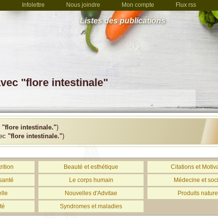
Infolettre
Nous joindre
Mon compte
Flux rss
Listes des publications
ec "flore intestinale"
c
"flore intestinale."
)
vec
"flore intestinale."
)
rition
Beauté et esthétique
Citations et Motiv
santé
Le corps humain
Médecine et soc
lle
Nouvelles d'Advitae
Produits nature
té
Syndromes et maladies