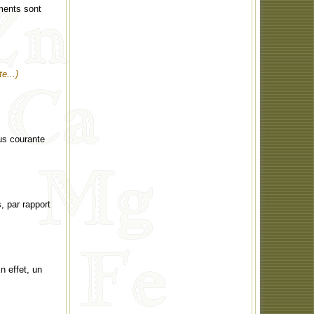
ments sont
te...)
us courante
, par rapport
n effet, un