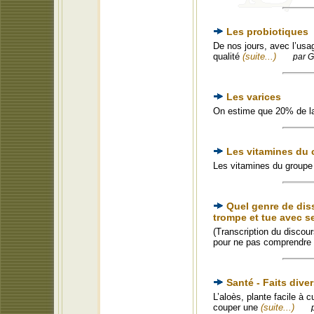
Les probiotiques
De nos jours, avec l’usag
qualité
(suite...)
par G
Les varices
On estime que 20% de la
Les vitamines du
Les vitamines du groupe
Quel genre de dis
trompe et tue avec 
(Transcription du discou
pour ne pas comprendre 
Santé - Faits dive
L’aloès, plante facile à c
couper une
(suite...)