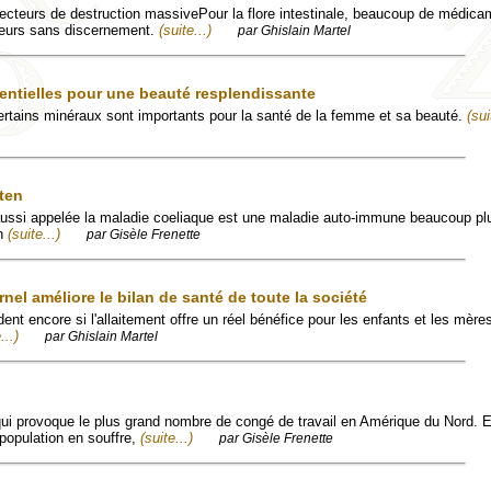
cteurs de destruction massivePour la flore intestinale, beaucoup de médica
iteurs sans discernement.
(suite...)
par Ghislain Martel
entielles pour une beauté resplendissante
ertains minéraux sont importants pour la santé de la femme et sa beauté.
(sui
uten
 aussi appelée la maladie coeliaque est une maladie auto-immune beaucoup pl
en
(suite...)
par Gisèle Frenette
rnel améliore le bilan de santé de toute la société
t encore si l'allaitement offre un réel bénéfice pour les enfants et les mères
...)
par Ghislain Martel
e qui provoque le plus grand nombre de congé de travail en Amérique du Nord. E
population en souffre,
(suite...)
par Gisèle Frenette