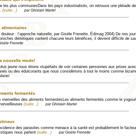
e les plus communesDans les pays industrialisés, on retrouve une pléiade d
n.
(suite...)
par Ghislain Martel
alimentaires
a douleur : l’approche naturelle, par Gisèle Frenette, Édimag 2004) De nos jour
oches diététiques vantent chacune leurs bénéfices, il devient difficile de sav
Gisèle Frenette
la nouvelle mode!
lus jeune nous étions stupéfaits de voir certaines personnes aux prises avec
s ou des édulcorants que nous considérions à tout le moins comme bizarr
Martel
liments fermentés
s merveilles des aliments fermentésLes aliments fermentés comme le yogourt
 merveilleuses
(suite...)
par Ghislain Martel
stinaux
ncidence des parasites comme menace à la santé est probablement le facteur
tistiques nous parlent
(suite...)
par Gisèle Frenette