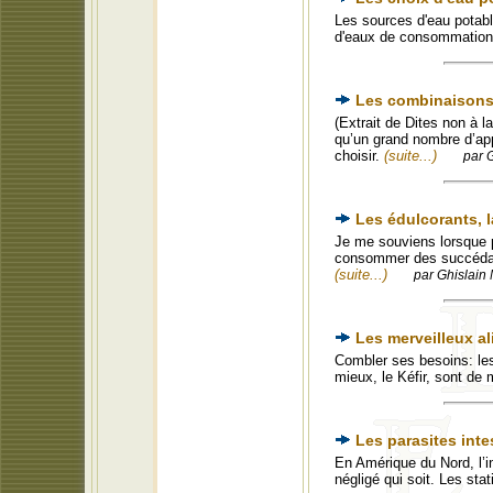
Les sources d'eau potabl
d'eaux de consommatio
Les combinaisons 
(Extrait de Dites non à l
qu’un grand nombre d’appr
choisir.
(suite...)
par 
Les édulcorants, 
Je me souviens lorsque p
consommer des succédané
(suite...)
par Ghislain 
Les merveilleux a
Combler ses besoins: le
mieux, le Kéfir, sont de
Les parasites inte
En Amérique du Nord, l’i
négligé qui soit. Les sta