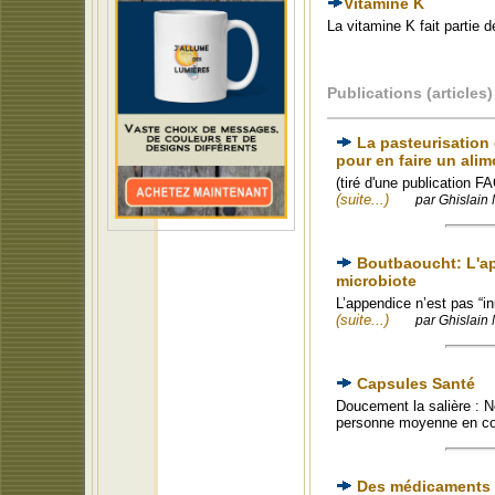
Vitamine K
La vitamine K fait partie 
Publications (articles)
La pasteurisation 
pour en faire un alim
(tiré d'une publication 
(suite...)
par Ghislain 
Boutbaoucht: L'app
microbiote
L’appendice n’est pas “i
(suite...)
par Ghislain 
Capsules Santé
Doucement la salière : N
personne moyenne en 
Des médicaments dé