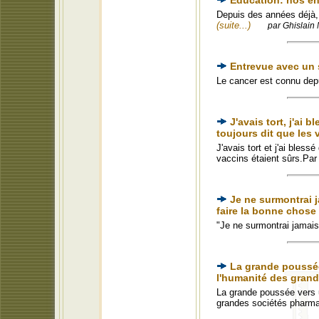
Éducation: nos e
Depuis des années déjà, 
(suite...)
par Ghislain 
Entrevue avec un s
Le cancer est connu depu
J'avais tort, j'ai
toujours dit que les 
J'avais tort et j'ai bles
vaccins étaient sûrs.Pa
Je ne surmontrai j
faire la bonne chose
"Je ne surmontrai jamais
La grande poussée
l'humanité des gran
La grande poussée vers u
grandes sociétés pharm