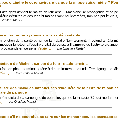
t pas craindre le coronavirus plus que la grippe saisonnière ? Po
?
eur des gens devient le maître de leur âme" - MachiavelDe propagande et de p
 d'être détruites et des vies humaines sont bouleversées, non pas par le virus
 Ghislain Martel
ecentrer notre système sur la santé véritable
n fonction de la santé et non de la maladie Normalement, il reviendrait à la m
uvoir le retour à l'équilibre vital du corps, à l'harmonie de l'activité organiq
ne propagande en ce sens.
(suite...)
par Ghislain Martel
rison de Michel : cancer du foie - stade terminal
du foie en phase terminale grâce à des traitements naturels.Témoignage de Mi
uite...)
par Ghislain Martel
iste des maladies infectieuses s'inquiéte de la perte de raison e
rale de panique
s'inquiète de la campagne de peur plus que de la maladie "Ce qui me fait peur
.)
par Ghislain Martel
ue qu'il ne peut plus se taire sur les mensonges, les campagnes