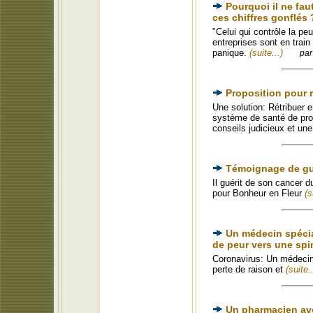
Pourquoi il ne fau
ces chiffres gonflés 
"Celui qui contrôle la p
entreprises sont en train
panique.
(suite...)
par
Proposition pour r
Une solution: Rétribuer e
système de santé de promo
conseils judicieux et u
Témoignage de gué
Il guérit de son cancer 
pour Bonheur en Fleur
(s
Un médecin spécial
de peur vers une spi
Coronavirus: Un médecin 
perte de raison et
(suite..
Un pharmacien avo