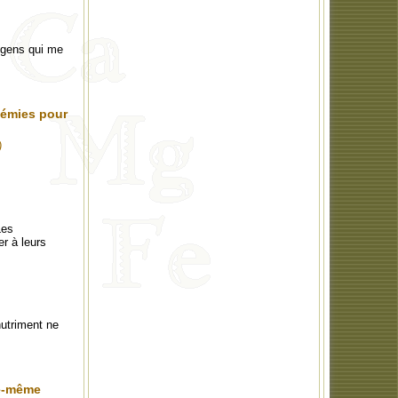
 gens qui me
démies pour
)
Les
r à leurs
nutriment ne
le-même