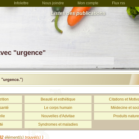
Infolettre
Nous joindre
Mon compte
Flux rss
Listes des publications
avec "urgence"
c
"urgence."
)
rition
Beauté et esthétique
Citations et Motiv
santé
Le corps humain
Médecine et soc
lle
Nouvelles d'Advitae
Produits nature
té
Syndromes et maladies
32
élément(s)
trouvé(s) )