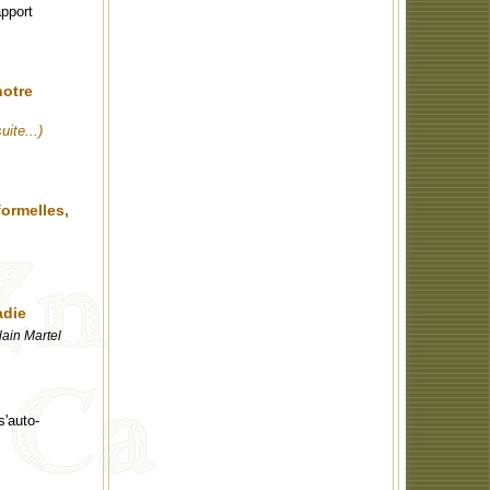
apport
notre
suite...)
ormelles,
adie
lain Martel
s'auto-