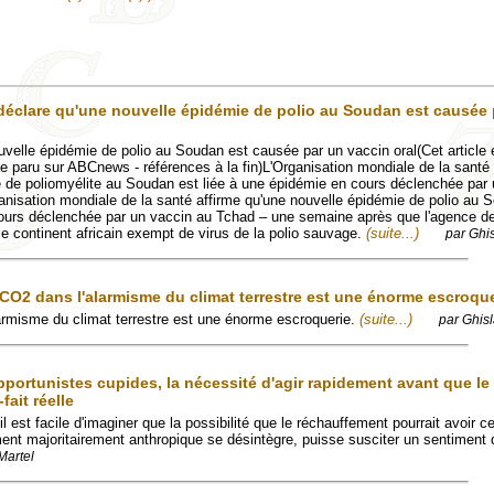
clare qu'une nouvelle épidémie de polio au Soudan est causée 
velle épidémie de polio au Soudan est causée par un vaccin oral(Cet article 
icle paru sur ABCnews - références à la fin)L'Organisation mondiale de la santé
 de poliomyélite au Soudan est liée à une épidémie en cours déclenchée par
sation mondiale de la santé affirme qu'une nouvelle épidémie de polio au 
cours déclenchée par un vaccin au Tchad – une semaine après que l'agence d
le continent africain exempt de virus de la polio sauvage.
(suite...)
par Ghis
 CO2 dans l'alarmisme du climat terrestre est une énorme escroqu
armisme du climat terrestre est une énorme escroquerie.
(suite...)
par Ghisl
pportunistes cupides, la nécessité d'agir rapidement avant que le
-fait réelle
l est facile d'imaginer que la possibilité que le réchauffement pourrait avoir c
ent majoritairement anthropique se désintègre, puisse susciter un sentiment 
Martel