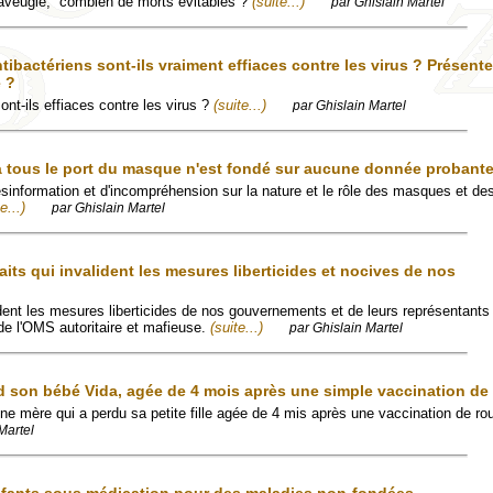
aveugle, combien de morts évitables ?
(suite...)
par Ghislain Martel
tibactériens sont-ils vraiment effiaces contre les virus ? Présente
é ?
ont-ils effiaces contre les virus ?
(suite...)
par Ghislain Martel
 tous le port du masque n'est fondé sur aucune donnée probant
sinformation et d'incompréhension sur la nature et le rôle des masques et des
e...)
par Ghislain Martel
its qui invalident les mesures liberticides et nocives de nos
ident les mesures liberticides de nos gouvernements et de leurs représentants 
 de l'OMS autoritaire et mafieuse.
(suite...)
par Ghislain Martel
rd son bébé Vida, agée de 4 mois après une simple vaccination de
ne mère qui a perdu sa petite fille agée de 4 mis après une vaccination de rou
Martel