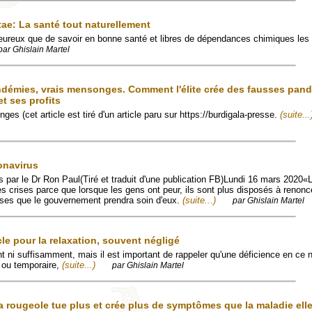
tae: La santé tout naturellement
eureux que de savoir en bonne santé et libres de dépendances chimiques les
par Ghislain Martel
démies, vrais mensonges. Comment l'élite crée des fausses pan
t ses profits
 (cet article est tiré d'un article paru sur https://burdigala-presse.
(suite...
onavirus
s par le Dr Ron Paul(Tiré et traduit d'une publication FB)Lundi 16 mars 2020«
 crises parce que lorsque les gens ont peur, ils sont plus disposés à renonce
sses que le gouvernement prendra soin d'eux.
(suite...)
par Ghislain Martel
le pour la relaxation, souvent négligé
t ni suffisamment, mais il est important de rappeler qu'une déficience en ce 
 ou temporaire,
(suite...)
par Ghislain Martel
la rougeole tue plus et crée plus de symptômes que la maladie el