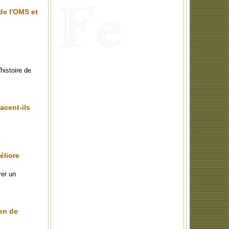
de l'OMS et
histoire de
acent-ils
éliore
rer un
en de