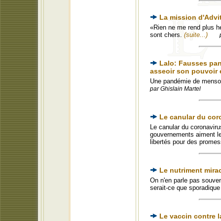
La mission d'Advi
«Rien ne me rend plus h
sont chers.
(suite...)
Lalo: Fausses pan
asseoir son pouvoir e
Une pandémie de mensonges
par Ghislain Martel
Le canular du cor
Le canular du coronaviru
gouvernements aiment les
libertés pour des prome
Le nutriment mirac
On n'en parle pas souven
serait-ce que sporadique
Le vaccin contre 