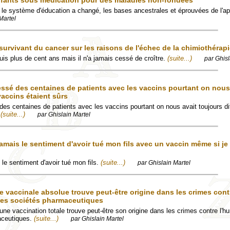
nfants sous médication pour des maladies non-fondées
le système d'éducation a changé, les bases ancestrales et éprouvées de l'a
Martel
urvivant du cancer sur les raisons de l'échec de la chimiothérap
is plus de cent ans mais il n'a jamais cessé de croître.
(suite...)
par Ghisl
 blessé des centaines de patients avec les vaccins pourtant on nous
vaccins étaient sûrs
sé des centaines de patients avec les vaccins pourtant on nous avait toujours di
r
(suite...)
par Ghislain Martel
amais le sentiment d'avoir tué mon fils avec un vaccin même si je
 le sentiment d'avoir tué mon fils.
(suite...)
par Ghislain Martel
 vaccinale absolue trouve peut-être origine dans les crimes cont
des sociétés pharmaceutiques
ne vaccination totale trouve peut-être son origine dans les crimes contre l'h
aceutiques.
(suite...)
par Ghislain Martel