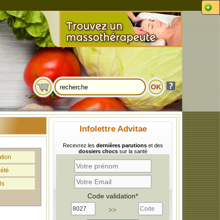
Infolettre Advitae
Recevrez les
dernières parutions
et des
dossiers chocs
sur la santé
ation
iété
ls
Code validation*
>>