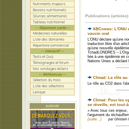
Nutriments majeurs
Besoins nutritionnels
Publications (articles)
Sources alimentaires
Tableau nutritionnel
--- Répertoire santé ---
ABCnews: L'ONU dé
Médecines naturelles
vaccin oral
Liste des domaines
L'ONU déclare qu'une nou
traduction libre d'un art
Répertoire commercial
qu'une nouvelle épidémie
--- Interactif ---
TchadLONDRES – L'Organi
Tests et Quiz
liée à une épidémie en 
Nations Unies a déclaré 
Témoignages et forum
Nos sondages éclairs
--- Références ---
Climat: Le rôle au
Sélection du mois
Le rôle au CO2 dans l'al
Liste des sélections
Lexique
Climat: Pour les o
se réveille, est tout-à
publicité
« Avec tous ces enjeux, i
l'argument du réchauffem
(suite...)
par Ghislain 