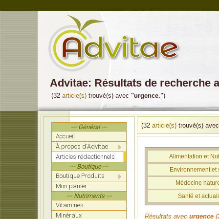
Advitae: Résultats de recherche 
(32
article(s)
trouvé(s) avec
"urgence."
)
(32
article(s)
trouvé(s) ave
--- Général ---
Accueil
À propos d'Advitae
Articles rédactionnels
Alimentation et Nut
--- Boutique ---
Environnement et 
Boutique Produits
Médecine nature
Mon panier
--- Nutriments ---
Santé et actuali
Vitamines
Minéraux
Résultats avec
urgence
(