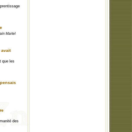
pprentissage
ie
ain Martel
 avait
t que les
 pensais
re
umanité des