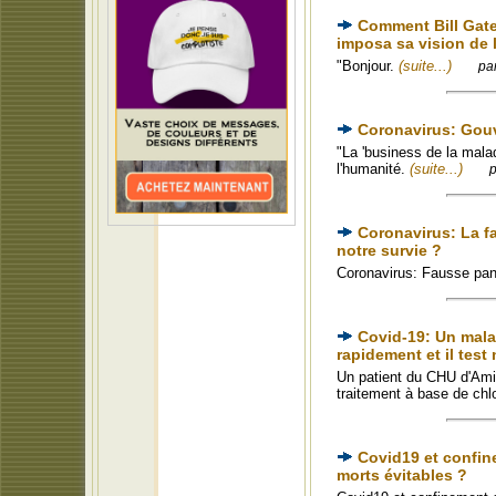
Comment Bill Gate
imposa sa vision de 
"Bonjour.
(suite...)
pa
Coronavirus: Gou
"La 'business de la malad
l'humanité.
(suite...)
p
Coronavirus: La f
notre survie ?
Coronavirus: Fausse pa
Covid-19: Un malad
rapidement et il test 
Un patient du CHU d'Ami
traitement à base de chl
Covid19 et confin
morts évitables ?