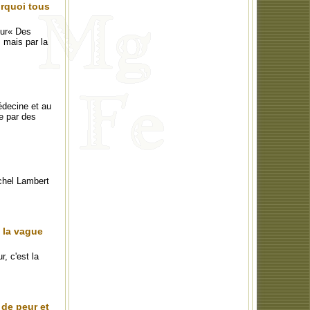
urquoi tous
eur« Des
, mais par la
édecine et au
ue par des
chel Lambert
t la vague
, c'est la
 de peur et