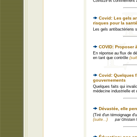
Covid19 et confinement 
Covid: Les gels an
risques pour la sant
Les gels antibactériens s
COVID: Proposer à
En réponse au flux de dé
en tant que contrôle
(suit
Covid: Quelques fa
gouvernements
Quelques faits qui inval
médecine industrielle et
Dévastée, elle pe
(Tiré d'un témoignage d'u
(suite...)
par Ghislain 