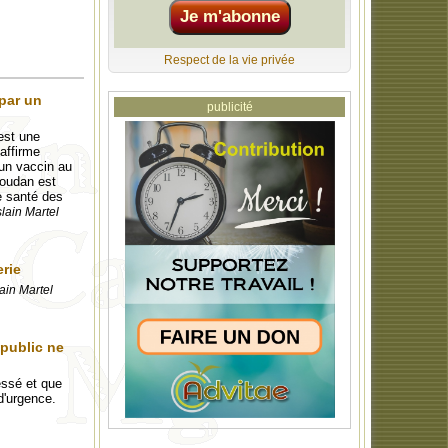
Respect de la vie privée
par un
publicité
est une
 affirme
 un vaccin au
Soudan est
e santé des
lain Martel
erie
ain Martel
 public ne
essé et que
d'urgence.