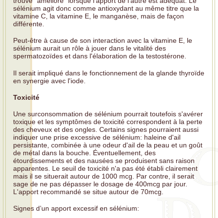
trouve "amélioré" lorsque l'apport de l'autre est adéquat. Le
sélénium agit donc comme antioxydant au même titre que la
vitamine C, la vitamine E, le manganèse, mais de façon
différente.
Peut-être à cause de son interaction avec la vitamine E, le
sélénium aurait un rôle à jouer dans le vitalité des
spermatozoïdes et dans l'élaboration de la testostérone.
Il serait impliqué dans le fonctionnement de la glande thyroïde
en synergie avec l'iode.
Toxicité
Une surconsommation de sélénium pourrait toutefois s'avérer
toxique et les symptômes de toxicité correspondent à la perte
des cheveux et des ongles. Certains signes pourraient aussi
indiquer une prise excessive de sélénium: haleine d'ail
persistante, combinée à une odeur d'ail de la peau et un goût
de métal dans la bouche. Éventuellement, des
étourdissements et des nausées se produisent sans raison
apparentes. Le seuil de toxicité n'a pas été établi clairement
mais il se situerait autour de 1000 mcg. Par contre, il serait
sage de ne pas dépasser le dosage de 400mcg par jour.
L'apport recommandé se situe autour de 70mcg.
Signes d’un apport excessif en sélénium: