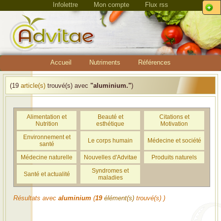
Infolettre
Mon compte
Flux rss
Accueil
Nutriments
Références
(19
article(s)
trouvé(s) avec
"aluminium."
)
Alimentation et
Beauté et
Citations et
Nutrition
esthétique
Motivation
Environnement et
Le corps humain
Médecine et société
santé
Médecine naturelle
Nouvelles d'Advitae
Produits naturels
Syndromes et
Santé et actualité
maladies
Résultats avec
aluminium
(
19
élément(s)
trouvé(s) )