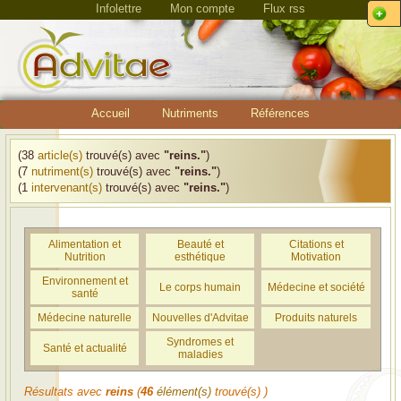
Infolettre
Mon compte
Flux rss
Accueil
Nutriments
Références
(38
article(s)
trouvé(s) avec
"reins."
)
(7
nutriment(s)
trouvé(s) avec
"reins."
)
(1
intervenant(s)
trouvé(s) avec
"reins."
)
Alimentation et
Beauté et
Citations et
Nutrition
esthétique
Motivation
Environnement et
Le corps humain
Médecine et société
santé
Médecine naturelle
Nouvelles d'Advitae
Produits naturels
Syndromes et
Santé et actualité
maladies
Résultats avec
reins
(
46
élément(s)
trouvé(s) )