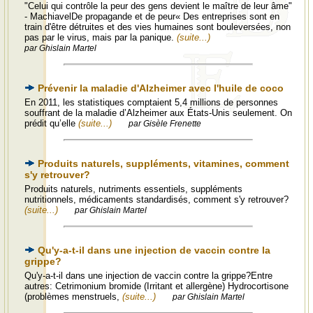
"Celui qui contrôle la peur des gens devient le maître de leur âme"
- MachiavelDe propagande et de peur« Des entreprises sont en
train d'être détruites et des vies humaines sont bouleversées, non
pas par le virus, mais par la panique.
(suite...)
par Ghislain Martel
Prévenir la maladie d'Alzheimer avec l'huile de coco
En 2011, les statistiques comptaient 5,4 millions de personnes
souffrant de la maladie d’Alzheimer aux États-Unis seulement. On
prédit qu’elle
(suite...)
par Gisèle Frenette
Produits naturels, suppléments, vitamines, comment
s'y retrouver?
Produits naturels, nutriments essentiels, suppléments
nutritionnels, médicaments standardisés, comment s'y retrouver?
(suite...)
par Ghislain Martel
Qu'y-a-t-il dans une injection de vaccin contre la
grippe?
Qu'y-a-t-il dans une injection de vaccin contre la grippe?Entre
autres: Cetrimonium bromide (Irritant et allergène) Hydrocortisone
(problèmes menstruels,
(suite...)
par Ghislain Martel