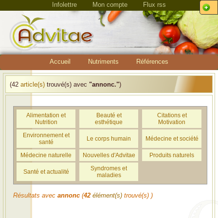
Infolettre
Mon compte
Flux rss
Accueil
Nutriments
Références
(42
article(s)
trouvé(s) avec
"annonc."
)
Alimentation et
Beauté et
Citations et
Nutrition
esthétique
Motivation
Environnement et
Le corps humain
Médecine et société
santé
Médecine naturelle
Nouvelles d'Advitae
Produits naturels
Syndromes et
Santé et actualité
maladies
Résultats avec
annonc
(
42
élément(s)
trouvé(s) )