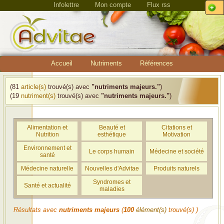
Infolettre
Mon compte
Flux rss
Accueil
Nutriments
Références
(81
article(s)
trouvé(s) avec
"nutriments majeurs."
)
(19
nutriment(s)
trouvé(s) avec
"nutriments majeurs."
)
Alimentation et
Beauté et
Citations et
Nutrition
esthétique
Motivation
Environnement et
Le corps humain
Médecine et société
santé
Médecine naturelle
Nouvelles d'Advitae
Produits naturels
Syndromes et
Santé et actualité
maladies
Résultats avec
nutriments majeurs
(
100
élément(s)
trouvé(s) )