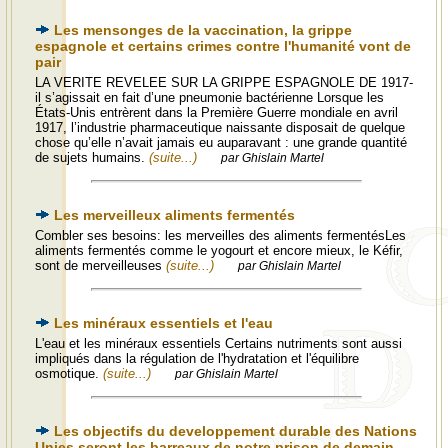
Les mensonges de la vaccination, la grippe
espagnole et certains crimes contre l'humanité vont de
pair
LA VERITE REVELEE SUR LA GRIPPE ESPAGNOLE DE 1917-
il s’agissait en fait d’une pneumonie bactérienne Lorsque les
États-Unis entrèrent dans la Première Guerre mondiale en avril
1917, l’industrie pharmaceutique naissante disposait de quelque
chose qu’elle n’avait jamais eu auparavant : une grande quantité
de sujets humains.
(suite...)
par Ghislain Martel
Les merveilleux aliments fermentés
Combler ses besoins: les merveilles des aliments fermentésLes
aliments fermentés comme le yogourt et encore mieux, le Kéfir,
sont de merveilleuses
(suite...)
par Ghislain Martel
Les minéraux essentiels et l'eau
L'eau et les minéraux essentiels Certains nutriments sont aussi
impliqués dans la régulation de l'hydratation et l'équilibre
osmotique.
(suite...)
par Ghislain Martel
Les objectifs du developpement durable des Nations
Unies seront les barreaux de notre prison de demain