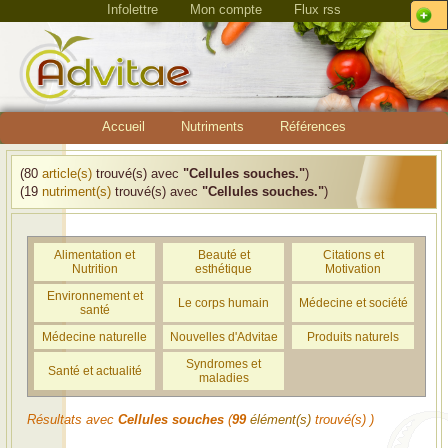
Infolettre
Mon compte
Flux rss
Accueil
Nutriments
Références
(80
article(s)
trouvé(s) avec
"Cellules souches."
)
(19
nutriment(s)
trouvé(s) avec
"Cellules souches."
)
Alimentation et
Beauté et
Citations et
Nutrition
esthétique
Motivation
Environnement et
Le corps humain
Médecine et société
santé
Médecine naturelle
Nouvelles d'Advitae
Produits naturels
Syndromes et
Santé et actualité
maladies
Résultats avec
Cellules souches
(
99
élément(s)
trouvé(s) )