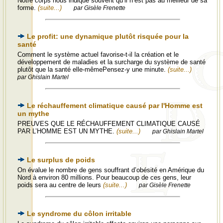
Notre corps nous indique souvent qu’il n’est pas au meilleur de sa
forme.
(suite...)
par Gisèle Frenette
Le profit: une dynamique plutôt risquée pour la
santé
Comment le système actuel favorise-t-il la création et le
développement de maladies et la surcharge du système de santé
plutôt que la santé elle-mêmePensez-y une minute.
(suite...)
par Ghislain Martel
Le réchauffement climatique causé par l'Homme est
un mythe
PREUVES QUE LE RÉCHAUFFEMENT CLIMATIQUE CAUSÉ
PAR L’HOMME EST UN MYTHE.
(suite...)
par Ghislain Martel
Le surplus de poids
On évalue le nombre de gens souffrant d’obésité en Amérique du
Nord à environ 80 millions. Pour beaucoup de ces gens, leur
poids sera au centre de leurs
(suite...)
par Gisèle Frenette
Le syndrome du côlon irritable