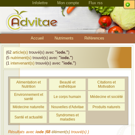
Infolettre
Mon compte
Flux rss
Accueil
Nutriments
Références
(62
article(s)
trouvé(s) avec
"iode."
)
(5
nutriment(s)
trouvé(s) avec
"iode."
)
(1
intervenant(s)
trouvé(s) avec
"iode."
)
Alimentation et
Beauté et
Citations et
Nutrition
esthétique
Motivation
Environnement et
Le corps humain
Médecine et société
santé
Médecine naturelle
Nouvelles d'Advitae
Produits naturels
Syndromes et
Santé et actualité
maladies
Résultats avec
iode
(
68
élément(s)
trouvé(s) )