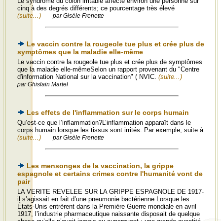
Le syndrome du côlon irritable affecte environ une personne sur
cinq à des degrés différents; ce pourcentage très élevé
(suite...)
par Gisèle Frenette
Le vaccin contre la rougeole tue plus et crée plus de
symptômes que la maladie elle-même
Le vaccin contre la rougeole tue plus et crée plus de symptômes
que la maladie elle-mêmeSelon un rapport provenant du "Centre
d'information National sur la vaccination" ( NVIC.
(suite...)
par Ghislain Martel
Les effets de l'inflammation sur le corps humain
Qu’est-ce que l’inflammation?L’inflammation apparaît dans le
corps humain lorsque les tissus sont irrités. Par exemple, suite à
(suite...)
par Gisèle Frenette
Les mensonges de la vaccination, la grippe
espagnole et certains crimes contre l'humanité vont de
pair
LA VERITE REVELEE SUR LA GRIPPE ESPAGNOLE DE 1917-
il s’agissait en fait d’une pneumonie bactérienne Lorsque les
États-Unis entrèrent dans la Première Guerre mondiale en avril
1917, l’industrie pharmaceutique naissante disposait de quelque