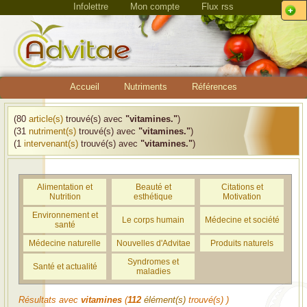
Infolettre
Mon compte
Flux rss
Accueil
Nutriments
Références
(80
article(s)
trouvé(s) avec
"vitamines."
)
(31
nutriment(s)
trouvé(s) avec
"vitamines."
)
(1
intervenant(s)
trouvé(s) avec
"vitamines."
)
Alimentation et
Beauté et
Citations et
Nutrition
esthétique
Motivation
Environnement et
Le corps humain
Médecine et société
santé
Médecine naturelle
Nouvelles d'Advitae
Produits naturels
Syndromes et
Santé et actualité
maladies
Résultats avec
vitamines
(
112
élément(s)
trouvé(s) )