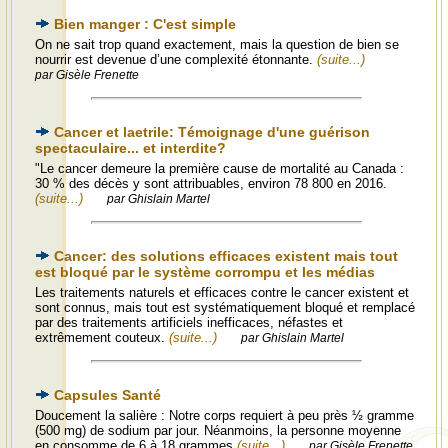
Bien manger : C'est simple
On ne sait trop quand exactement, mais la question de bien se
nourrir est devenue d’une complexité étonnante.
(suite...)
par Gisèle Frenette
Cancer et laetrile: Témoignage d'une guérison
spectaculaire... et interdite?
"Le cancer demeure la première cause de mortalité au Canada :
30 % des décès y sont attribuables, environ 78 800 en 2016.
(suite...)
par Ghislain Martel
Cancer: des solutions efficaces existent mais tout
est bloqué par le système corrompu et les médias
Les traitements naturels et efficaces contre le cancer existent et
sont connus, mais tout est systématiquement bloqué et remplacé
par des traitements artificiels inefficaces, néfastes et
extrêmement couteux.
(suite...)
par Ghislain Martel
Capsules Santé
Doucement la salière : Notre corps requiert à peu près ½ gramme
(500 mg) de sodium par jour. Néanmoins, la personne moyenne
en consomme de 6 à 18 grammes
(suite...)
par Gisèle Frenette