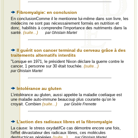
Fibromyalgie: en conclusion
En conclusionComme il le mentionne lui-même dans son livre, les
médecins ne sont pas nécessairement formés en nutrition et
donc, habilités à comprendre l'importance des nutriments dans la
santé.
(suite...)
par Ghislain Martel
Il guérit son cancer terminal du cerveau grâce à des
traitements alternatifs interdits
"Lorsque en 1971, le président Nixon déclare la guerre contre le
cancer, 1 personne sur 30 était touchée.
(suite...)
par Ghislain Martel
Intolérance au gluten
L’intolérance au gluten, aussi appelée la maladie coeliaque est
une maladie auto-immune beaucoup plus courante qu’on le
croyait. Combien
(suite...)
par Gisèle Frenette
L'action des radicaux libres et la fibromyalgie
La cause: le stress oxydatifCe cas démontre encore une fois,
l'effet dévastateur des radicaux libres, ces molécules
destructrices générées
(suite...)
par Ghislain Martel