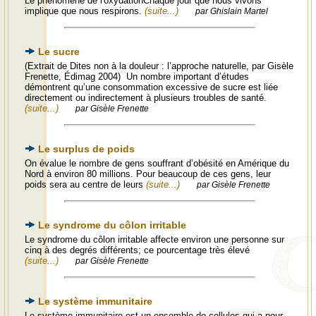
Le phénomène de l'oxydationChaque jour que nous vivons
implique que nous respirons.
(suite...)
par Ghislain Martel
Le sucre
(Extrait de Dites non à la douleur : l’approche naturelle, par Gisèle
Frenette, Édimag 2004) Un nombre important d’études
démontrent qu’une consommation excessive de sucre est liée
directement ou indirectement à plusieurs troubles de santé.
(suite...)
par Gisèle Frenette
Le surplus de poids
On évalue le nombre de gens souffrant d’obésité en Amérique du
Nord à environ 80 millions. Pour beaucoup de ces gens, leur
poids sera au centre de leurs
(suite...)
par Gisèle Frenette
Le syndrome du côlon irritable
Le syndrome du côlon irritable affecte environ une personne sur
cinq à des degrés différents; ce pourcentage très élevé
(suite...)
par Gisèle Frenette
Le système immunitaire
Le système immunitaire est un ensemble de cellules qui a pour