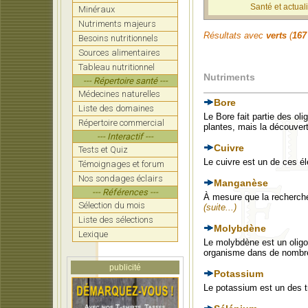
Santé et actuali
Minéraux
Nutriments majeurs
Résultats avec
verts
(
167
Besoins nutritionnels
Sources alimentaires
Tableau nutritionnel
Nutriments
--- Répertoire santé ---
Médecines naturelles
Bore
Liste des domaines
Le Bore fait partie des ol
Répertoire commercial
plantes, mais la découver
--- Interactif ---
Cuivre
Tests et Quiz
Le cuivre est un de ces él
Témoignages et forum
Nos sondages éclairs
Manganèse
--- Références ---
À mesure que la recherche 
Sélection du mois
(suite...)
Liste des sélections
Molybdène
Lexique
Le molybdène est un oligoé
organisme dans de nombr
publicité
Potassium
Le potassium est un des t