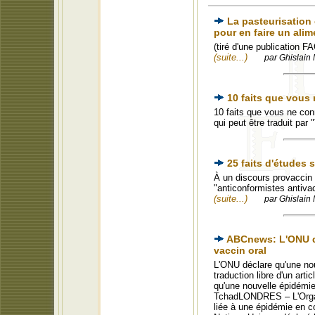
La pasteurisation 
pour en faire un alim
(tiré d'une publication 
(suite...)
par Ghislain 
10 faits que vous
10 faits que vous ne co
qui peut être traduit par
25 faits d'études 
À un discours provaccin 
"anticonformistes antivac
(suite...)
par Ghislain 
ABCnews: L'ONU dé
vaccin oral
L'ONU déclare qu'une nou
traduction libre d'un art
qu'une nouvelle épidémie
TchadLONDRES – L'Organi
liée à une épidémie en 