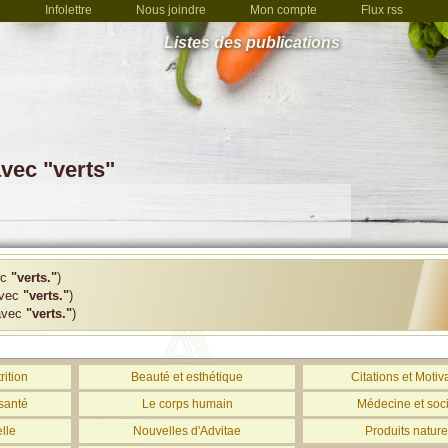
Infolettre
Nous joindre
Mon compte
Flux rss
Listes des publications
vec "verts"
ec
"verts."
)
avec
"verts."
)
avec
"verts."
)
rition
Beauté et esthétique
Citations et Motiv
santé
Le corps humain
Médecine et soc
lle
Nouvelles d'Advitae
Produits nature