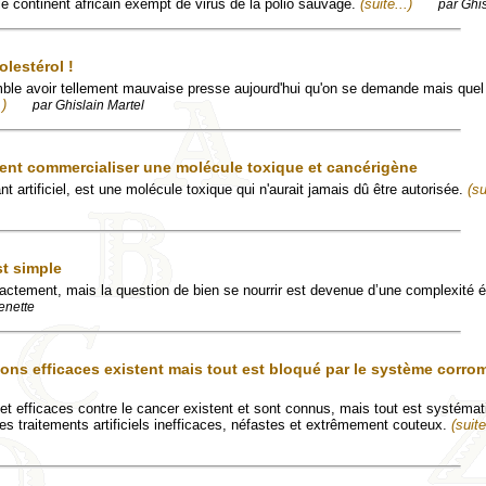
le continent africain exempt de virus de la polio sauvage.
(suite...)
par Ghis
lestérol !
ble avoir tellement mauvaise presse aujourd'hui qu'on se demande mais quel
.)
par Ghislain Martel
t commercialiser une molécule toxique et cancérigène
t artificiel, est une molécule toxique qui n'aurait jamais dû être autorisée.
(su
st simple
actement, mais la question de bien se nourrir est devenue d’une complexité 
enette
ons efficaces existent mais tout est bloqué par le système corrom
 et efficaces contre le cancer existent et sont connus, mais tout est systéma
es traitements artificiels inefficaces, néfastes et extrêmement couteux.
(suite