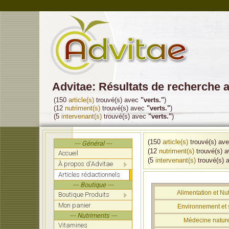
Advitae: Résultats de recherche a
(150
article(s)
trouvé(s) avec
"verts."
)
(12
nutriment(s)
trouvé(s) avec
"verts."
)
(5
intervenant(s)
trouvé(s) avec
"verts."
)
(150
article(s)
trouvé(s) av
--- Général ---
(12
nutriment(s)
trouvé(s) 
Accueil
(5
intervenant(s)
trouvé(s) 
À propos d'Advitae
Articles rédactionnels
--- Boutique ---
Alimentation et Nut
Boutique Produits
Mon panier
Environnement et 
--- Nutriments ---
Médecine nature
Vitamines