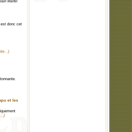
lain Martel
 est donc cet
ite...)
étonnante.
pu et les
tiquement
...)