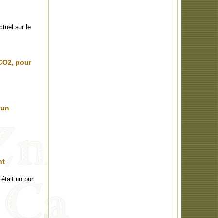
tuel sur le
 CO2, pour
'un
nt
était un pur