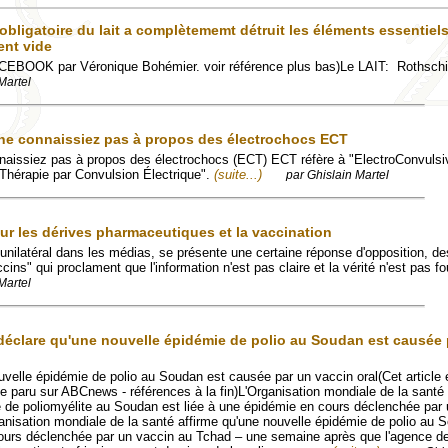
obligatoire du lait a complètememt détruit les éléments essentiels
ent vide
FACEBOOK par Véronique Bohémier. voir référence plus bas)Le LAIT: Rothschi
Martel
 ne connaissiez pas à propos des électrochocs ECT
nnaissiez pas à propos des électrochocs (ECT) ECT réfère à "ElectroConvuls
 "Thérapie par Convulsion Électrique".
(suite...)
par Ghislain Martel
sur les dérives pharmaceutiques et la vaccination
unilatéral dans les médias, se présente une certaine réponse d'opposition, de
cins" qui proclament que l'information n'est pas claire et la vérité n'est pas fo
Martel
clare qu'une nouvelle épidémie de polio au Soudan est causée 
velle épidémie de polio au Soudan est causée par un vaccin oral(Cet article 
icle paru sur ABCnews - références à la fin)L'Organisation mondiale de la santé
 de poliomyélite au Soudan est liée à une épidémie en cours déclenchée par
sation mondiale de la santé affirme qu'une nouvelle épidémie de polio au 
cours déclenchée par un vaccin au Tchad – une semaine après que l'agence d