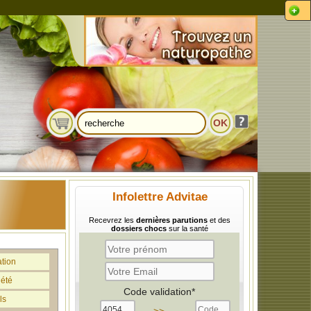
Infolettre Advitae
Recevrez les
dernières parutions
et des
dossiers chocs
sur la santé
ation
iété
Code validation*
ls