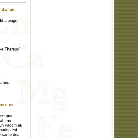
 du lait
ld a exigé
ive Therapy"
s
urnie.
par un
est une
 affirme
 un vaccin au
Soudan est
e santé des