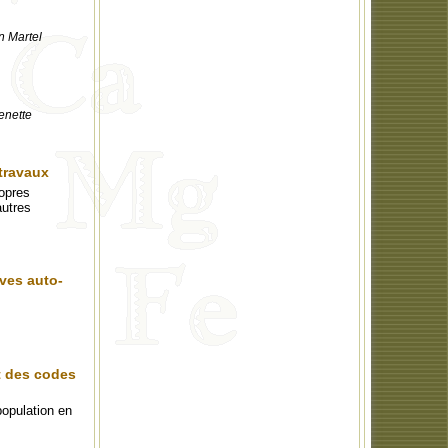
n Martel
enette
 travaux
ropres
autres
ves auto-
t des codes
opulation en