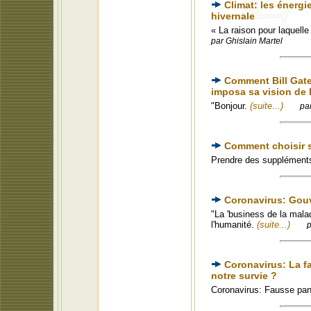
Climat: les énergi
hivernale
« La raison pour laquelle
par Ghislain Martel
Comment Bill Gate
imposa sa vision de 
"Bonjour.
(suite...)
pa
Comment choisir s
Prendre des suppléments
Coronavirus: Gou
"La 'business de la malad
l'humanité.
(suite...)
p
Coronavirus: La f
notre survie ?
Coronavirus: Fausse pa