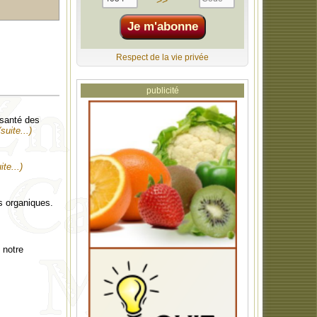
>>
Respect de la vie privée
publicité
 santé des
(suite...)
ite...)
s organiques.
 notre