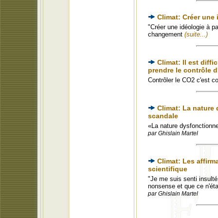
Climat: Créer une
"Créer une idéologie à p
changement
(suite...)
Climat: Il est diff
prendre le contrôle d
Contrôler le CO2 c'est co
Climat: La nature
scandale
«La nature dysfonctionne
par Ghislain Martel
Climat: Les affir
scientifique
"Je me suis senti insulté
nonsense et que ce n'ét
par Ghislain Martel