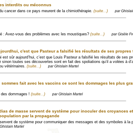
es interdits ou méconnus
 du cancer dans ce pays meurent de la chimiothérapie.
(suite...)
par Ghislai
été : Avez-vous des problèmes avec les moustiques?
(suite...)
par Gisèle Fr
ujourdhui, c'est que Pasteur a falsifié les résultats de ses propres
ui est sûr aujourd’hui, c’est que Louis Pasteur a falsifié les résultats de ses p
é sinon toutes ses découvertes sont en fait des spoliations qu’il a volées à d’
ou vétérinaires.
(suite...)
par Ghislain Martel
sommes fait avec les vaccins ce sont les dommages les plus gra
e des dommages !
(suite...)
par Ghislain Martel
ias de masse servent de système pour inoculer des croyances e
population par la propagande
servent de système pour communiquer des messages et des symboles à la p
Ghislain Martel