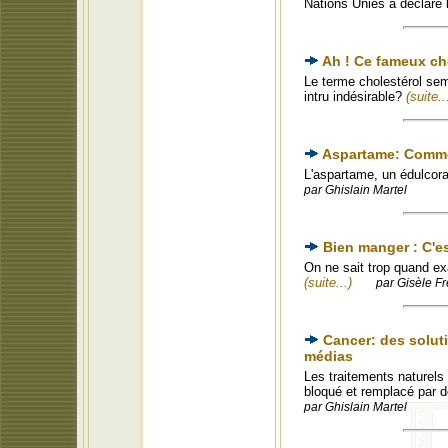
Nations Unies a déclaré 
Ah ! Ce fameux cho
Le terme cholestérol sem
intru indésirable?
(suite..
Aspartame: Commen
L'aspartame, un édulcoran
par Ghislain Martel
Bien manger : C'e
On ne sait trop quand ex
(suite...)
par Gisèle Fr
Cancer: des soluti
médias
Les traitements naturels
bloqué et remplacé par d
par Ghislain Martel