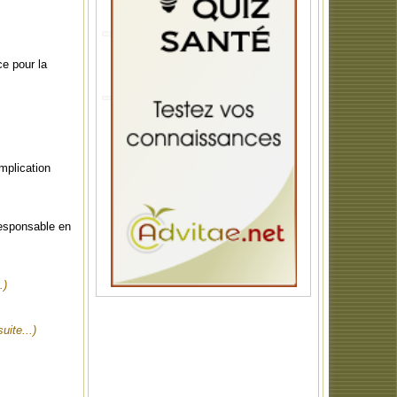
ce pour la
mplication
responsable en
.)
suite...)