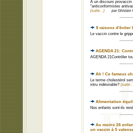
À un discours provaccin 
"anticonformistes antivac
(suite...)
par Ghislain 
9 raisons d'éviter 
Le vaccin contre le grip
AGENDA 21: Contrô
AGENDA 21Contrôler tous
Ah ! Ce fameux cho
Le terme cholestérol sem
intru indésirable?
(suite..
Alimentation équi
Nos enfants sont-ils ren
Au moins 26 enfant
un vaccin à 5 valenc