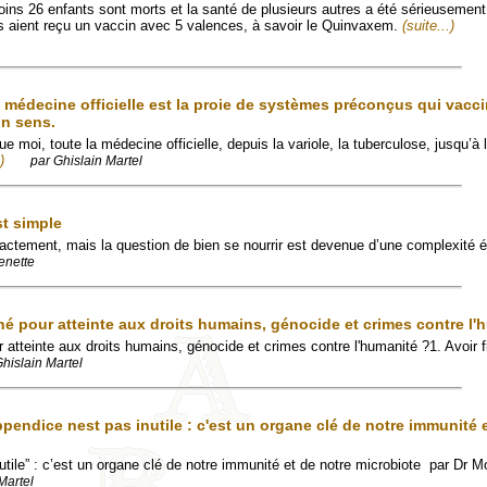
oins 26 enfants sont morts et la santé de plusieurs autres a été sérieusement
 aient reçu un vaccin avec 5 valences, à savoir le Quinvaxem.
(suite...)
médecine officielle est la proie de systèmes préconçus qui vacci
on sens.
 moi, toute la médecine officielle, depuis la variole, la tuberculose, jusqu’à 
)
par Ghislain Martel
st simple
actement, mais la question de bien se nourrir est devenue d’une complexité 
enette
hé pour atteinte aux droits humains, génocide et crimes contre l'
 atteinte aux droits humains, génocide et crimes contre l'humanité ?1. Avoir 
Ghislain Martel
endice nest pas inutile : c'est un organe clé de notre immunité e
nutile” : c’est un organe clé de notre immunité et de notre microbiote par Dr
Martel