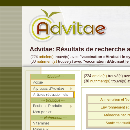
Advitae: Résultats de recherche a
(224
article(s)
trouvé(s) avec
"vaccination dAtruisait le sy
(30
nutriment(s)
trouvé(s) avec
"vaccination dAtruisait le 
(224
article(s)
trouvé(s) av
--- Général ---
(30
nutriment(s)
trouvé(s) 
Accueil
À propos d'Advitae
Articles rédactionnels
Alimentation et Nut
--- Boutique ---
Boutique Produits
Environnement et 
Mon panier
Médecine nature
--- Nutriments ---
Vitamines
Santé et actuali
Minéraux