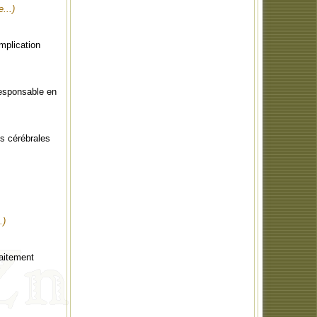
e...)
mplication
responsable en
ns cérébrales
.)
raitement