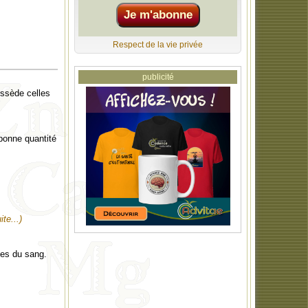
Respect de la vie privée
publicité
ossède celles
 bonne quantité
ite...)
ges du sang.