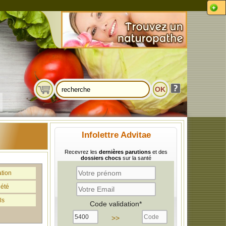
Infolettre Advitae
Recevrez les
dernières parutions
et des
dossiers chocs
sur la santé
ation
iété
ls
Code validation*
>>