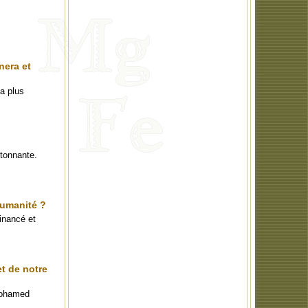
nera et
la plus
étonnante.
humanité ?
financé et
t de notre
 Mohamed