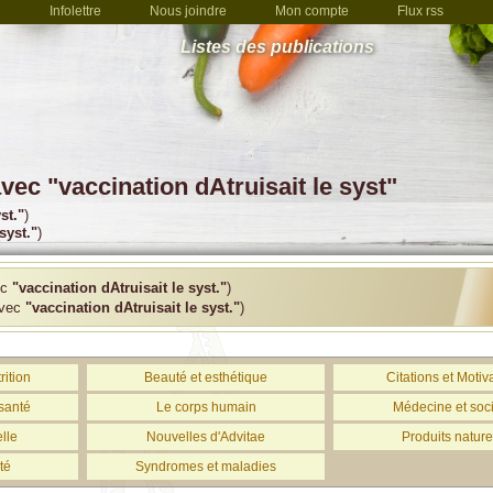
Infolettre
Nous joindre
Mon compte
Flux rss
Listes des publications
vec "vaccination dAtruisait le syst"
st."
)
syst."
)
ec
"vaccination dAtruisait le syst."
)
avec
"vaccination dAtruisait le syst."
)
rition
Beauté et esthétique
Citations et Motiv
santé
Le corps humain
Médecine et soc
lle
Nouvelles d'Advitae
Produits nature
té
Syndromes et maladies