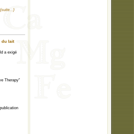
(suite...)
 du lait
ld a exigé
ive Therapy"
 publication