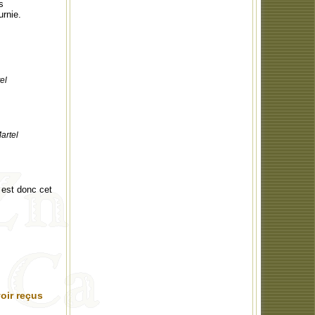
s
urnie.
el
artel
 est donc cet
oir reçus