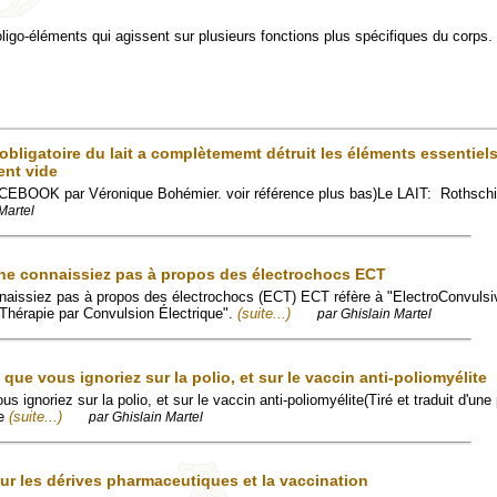
 oligo-éléments qui agissent sur plusieurs fonctions plus spécifiques du corps.
obligatoire du lait a complètememt détruit les éléments essentiels
ent vide
FACEBOOK par Véronique Bohémier. voir référence plus bas)Le LAIT: Rothschi
Martel
 ne connaissiez pas à propos des électrochocs ECT
nnaissiez pas à propos des électrochocs (ECT) ECT réfère à "ElectroConvuls
 "Thérapie par Convulsion Électrique".
(suite...)
par Ghislain Martel
 que vous ignoriez sur la polio, et sur le vaccin anti-poliomyélite
us ignoriez sur la polio, et sur le vaccin anti-poliomyélite(Tiré et traduit d'une
ce
(suite...)
par Ghislain Martel
sur les dérives pharmaceutiques et la vaccination