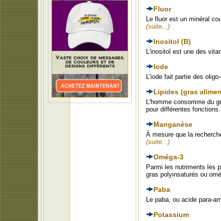
Fluor
Le fluor est un minéral cou
(suite...)
Inositol (B)
L'inositol est une des vit
Iode
L'iode fait partie des oli
Lipides (gras alimen
L'homme consomme du gras 
pour différentes fonctions
Manganèse
À mesure que la recherche 
(suite...)
Oméga-3
Parmi les nutriments les p
gras polyinsaturés ou om
Paba
Le paba, ou acide para-a
Potassium