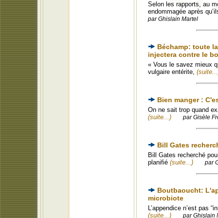
Selon les rapports, au m
endommagée après qu’ils
par Ghislain Martel
Béchamp: toute la 
injectera contre le b
« Vous le savez mieux que
vulgaire entérite,
(suite...
Bien manger : C'e
On ne sait trop quand ex
(suite...)
par Gisèle Fr
Bill Gates recherc
Bill Gates recherché pour
planifié
(suite...)
par 
Boutbaoucht: L'app
microbiote
L’appendice n’est pas “i
(suite...)
par Ghislain 