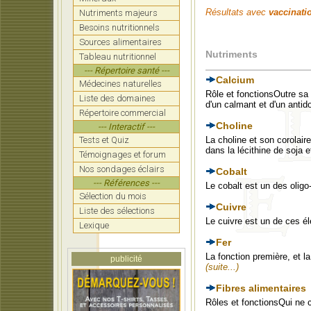
Résultats avec
vaccinatio
Nutriments majeurs
Besoins nutritionnels
Sources alimentaires
Nutriments
Tableau nutritionnel
--- Répertoire santé ---
Calcium
Médecines naturelles
Rôle et fonctionsOutre sa
Liste des domaines
d'un calmant et d'un antid
Répertoire commercial
Choline
--- Interactif ---
Tests et Quiz
La choline et son corolaire
dans la lécithine de soja 
Témoignages et forum
Nos sondages éclairs
Cobalt
--- Références ---
Le cobalt est un des oligo
Sélection du mois
Cuivre
Liste des sélections
Le cuivre est un de ces él
Lexique
Fer
La fonction première, et l
publicité
(suite...)
Fibres alimentaires
Rôles et fonctionsQui ne c