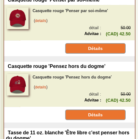
Casquette rouge 'Penser par soi-même'
(
)
details
détail :
50.00
Advitae :
(CAD) 42.50
Détails
Casquette rouge 'Pensez hors du dogme'
Casquette rouge 'Pensez hors du dogme'
(
)
details
détail :
50.00
Advitae :
(CAD) 42.50
Détails
Tasse de 11 oz. blanche 'Être libre c'est penser hors
du dogme'