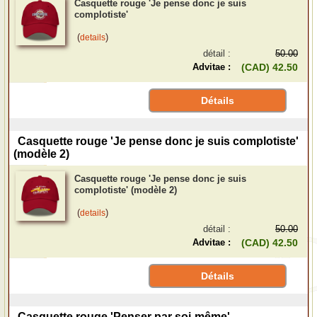
Casquette rouge 'Je pense donc je suis
complotiste'
(
)
details
détail :
50.00
Advitae :
(CAD) 42.50
Détails
Casquette rouge 'Je pense donc je suis complotiste'
(modèle 2)
Casquette rouge 'Je pense donc je suis
complotiste' (modèle 2)
(
)
details
détail :
50.00
Advitae :
(CAD) 42.50
Détails
Casquette rouge 'Penser par soi-même'