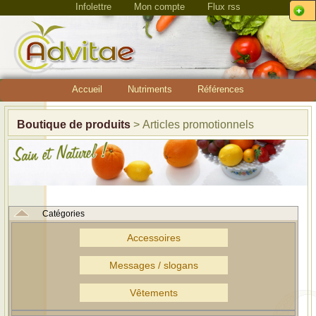
Infolettre
Mon compte
Flux rss
Accueil
Nutriments
Références
Boutique de produits
> Articles promotionnels
Catégories
Accessoires
Messages / slogans
Vêtements